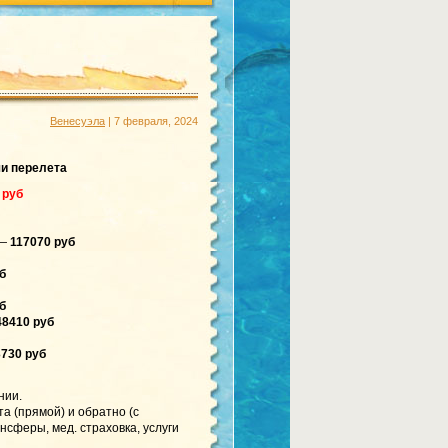
Венесуэла
| 7 февраля, 2024
чи перелета
 руб
 —
117070 руб
б
б
8410 руб
730 руб
нии.
а (прямой) и обратно (с
нсферы, мед. страховка, услуги