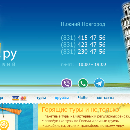
да
туры
круизы
ЧаВо
контакты
Горящие туры и не только
~ пакетные туры на чартерных и регулярных рейсах,
~ автобусные туры по России и речные круизы,
~ авиабилеты, отели и трансферы по всему миру.