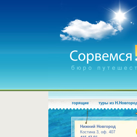
горящие
туры из Н.Новгоро
Нижний Новгород
Костина 3, оф. 407