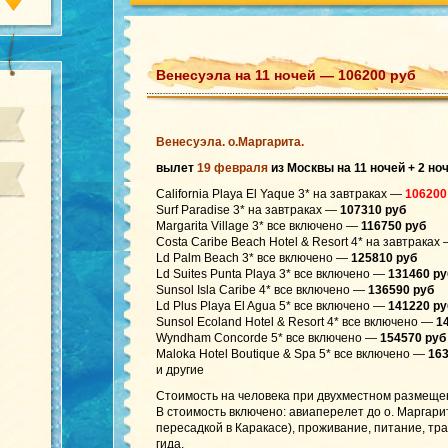
Венесуэла на 11 ночей — 106200 руб
Венесуэла. о.Маргарита.
вылет
19 февраля
из Москвы на 11 ночей + 2 но
California Playa El Yaque 3* на завтраках —
106200
Surf Paradise 3* на завтраках —
107310 руб
Margarita Village 3* все включено —
116750 руб
Costa Caribe Beach Hotel & Resort 4* на завтраках
Ld Palm Beach 3* все включено —
125810 руб
Ld Suites Punta Playa 3* все включено —
131460 ру
Sunsol Isla Caribe 4* все включено —
136590 руб
Ld Plus Playa El Agua 5* все включено —
141220 ру
Sunsol Ecoland Hotel & Resort 4* все включено —
14
Wyndham Concorde 5* все включено —
154570 руб
Maloka Hotel Boutique & Spa 5* все включено —
163
и другие
Стоимость на человека при двухместном размеще
В стоимость включено: авиаперелет до о. Маргарит
пересадкой в Каракасе), проживание, питание, тра
гида.