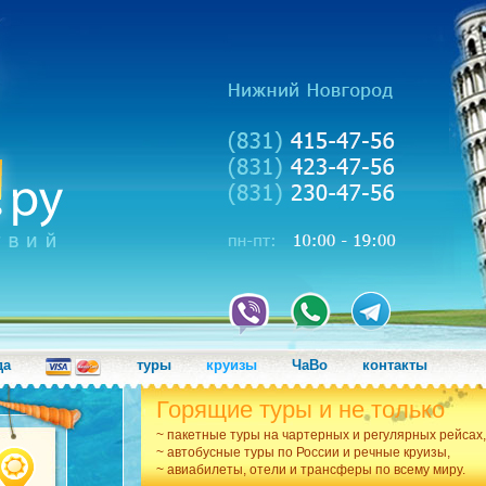
да
туры
круизы
ЧаВо
контакты
Горящие туры и не только
~ пакетные туры на чартерных и регулярных рейсах,
~ автобусные туры по России и речные круизы,
~ авиабилеты, отели и трансферы по всему миру.