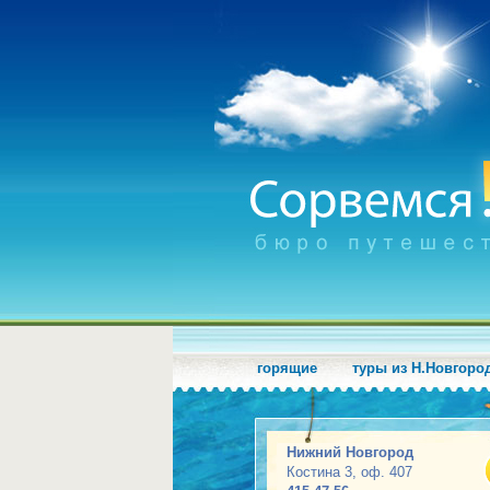
горящие
туры из Н.Новгоро
Нижний Новгород
Костина 3, оф. 407