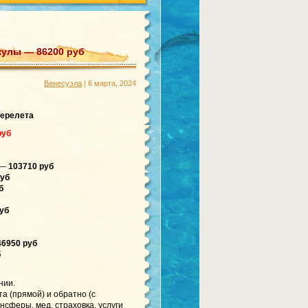
кулы — 86200 руб
Венесуэла
| 6 марта, 2024
перелета
руб
о —
103710 руб
руб
б
уб
46950 руб
б
нии.
а (прямой) и обратно (с
нсферы, мед. страховка, услуги