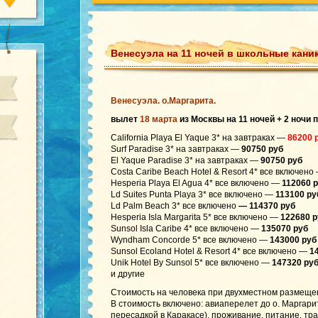
Венесуэла на 11 ночей в школьные кани
Венесуэла. о.Маргарита.
вылет
18 марта
из Москвы на 11 ночей + 2 ночи 
California Playa El Yaque 3* на завтраках —
86200 
Surf Paradise 3* на завтраках —
90750 руб
El Yaque Paradise 3* на завтраках —
90750 руб
Costa Caribe Beach Hotel & Resort 4* все включен
Hesperia Playa El Agua 4* все включено —
112060 
Ld Suites Punta Playa 3* все включено —
113100 ру
Ld Palm Beach 3* все включено
— 114370 руб
Hesperia Isla Margarita 5* все включено —
122680 р
Sunsol Isla Caribe 4* все включено —
135070 руб
Wyndham Concorde 5* все включено —
143000 руб
Sunsol Ecoland Hotel & Resort 4* все включено —
1
Unik Hotel By Sunsol 5* все включено —
147320 ру
и другие
Стоимость на человека при двухместном размеще
В стоимость включено: авиаперелет до о. Маргарит
пересадкой в Каракасе), проживание, питание, тра