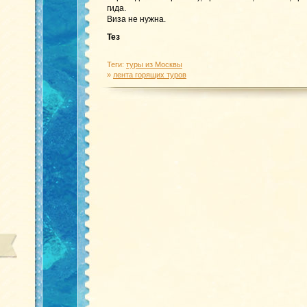
гида.
Виза не нужна.
Тез
Теги:
туры из Москвы
»
лента горящих туров