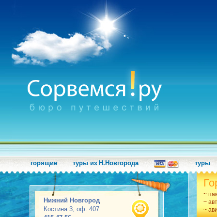
горящие
туры из Н.Новгорода
туры
Го
~ па
Нижний Новгород
~ ав
Костина 3, оф. 407
~ ав