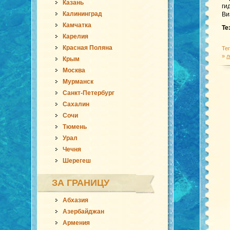
Казань
ги
Калининград
Ви
Камчатка
Те
Карелия
Красная Поляна
Те
»
л
Крым
Москва
Мурманск
Санкт-Петербург
Сахалин
Сочи
Тюмень
Урал
Чечня
Шерегеш
ЗА ГРАНИЦУ
Абхазия
Азербайджан
Армения