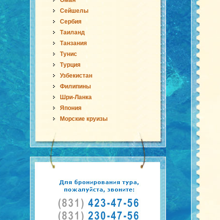
Оман
Сейшелы
Сербия
Таиланд
Танзания
Тунис
Турция
Узбекистан
Филипины
Шри-Ланка
Япония
Морские круизы