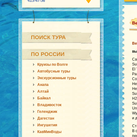
415-47-56
Ве
ПОИСК ТУРА
Ве
в
ПО РОССИИ
Ca
Su
Круизы по Волге
El
Автобусные туры
Pa
Экскурсионные туры
Co
He
Анапа
He
Алтай
Su
Байкал
H2
Su
Владивосток
Un
Геленджик
Wy
и 
Дагестан
Ингушетия
Ст
В 
КавМинВоды
пе