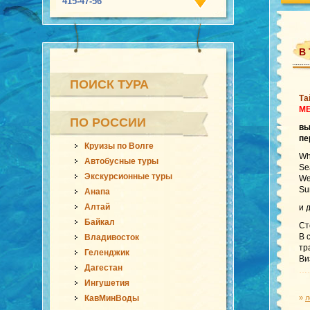
415-47-56
В
ПОИСК ТУРА
Та
М
ПО РОССИИ
в
пе
Круизы по Волге
Wh
Автобусные туры
Se
Экскурсионные туры
We
Su
Анапа
Алтай
и 
Байкал
Ст
В 
Владивосток
тр
Геленджик
Ви
Дагестан
…
Ингушетия
КавМинВоды
»
л