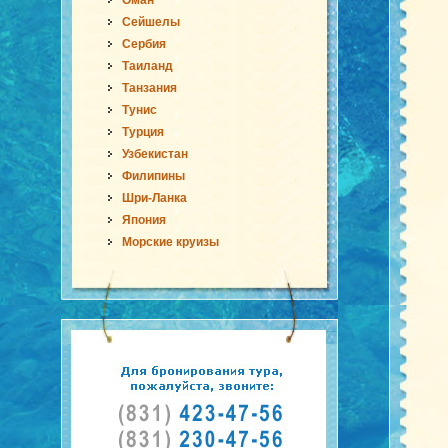
Оман
Сейшелы
Сербия
Таиланд
Танзания
Тунис
Турция
Узбекистан
Филипины
Шри-Ланка
Япония
Морские круизы