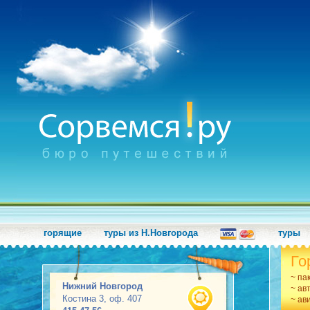
горящие
туры из Н.Новгорода
туры
Го
~ па
Нижний Новгород
~ ав
Костина 3, оф. 407
~ ав