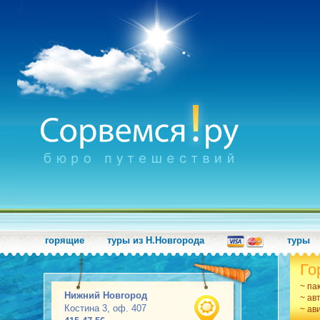
горящие
туры из Н.Новгорода
туры
Го
~ па
Нижний Новгород
~ ав
Костина 3, оф. 407
~ ав