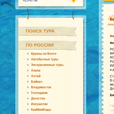
415-47-56
Ба
ПОИСК ТУРА
Ин
в
ПО РОССИИ
PO
MA
Круизы по Волге
RO
Автобусные туры
PU
Экскурсионные туры
IN
и 
Анапа
Алтай
Ст
В 
Байкал
ме
Владивосток
До
Геленджик
Би
Дагестан
Ингушетия
»
л
КавМинВоды