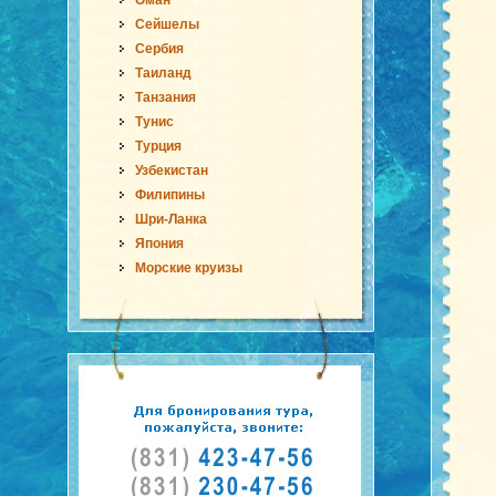
Оман
Сейшелы
Сербия
Таиланд
Танзания
Тунис
Турция
Узбекистан
Филипины
Шри-Ланка
Япония
Морские круизы