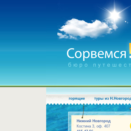
горящие
туры из Н.Новгоро
Нижний Новгород
Костина 3, оф. 407