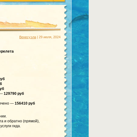
Венесуэла
| 29 июля, 2024
перелета
руб
б
уб
о —
129790 руб
лючено —
156410 руб
нии.
та и обратно (прямой),
услуги гида.