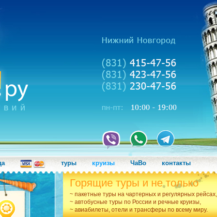
да
туры
круизы
ЧаВо
контакты
Горящие туры и не только
~ пакетные туры на чартерных и регулярных рейсах,
~ автобусные туры по России и речные круизы,
~ авиабилеты, отели и трансферы по всему миру.