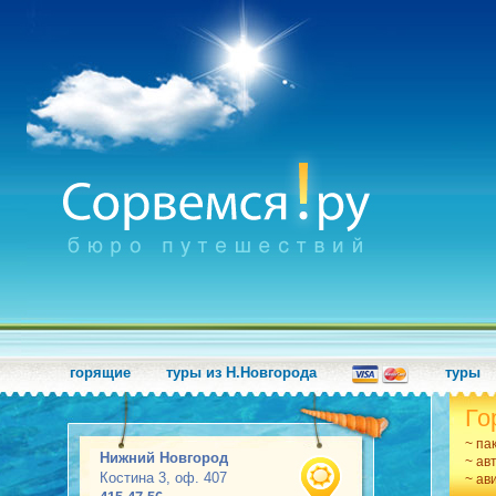
горящие
туры из Н.Новгорода
туры
Го
~ па
Нижний Новгород
~ ав
Костина 3, оф. 407
~ ав