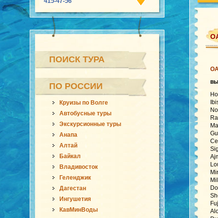
415-47-56
ОА
ПОИСК ТУРА
О
в
ПО РОССИИ
Ho
Ib
Круизы по Волге
No
Автобусные туры
Ra
Экскурсионные туры
Ma
Gu
Анапа
Ce
Алтай
Si
Байкал
Aj
Lo
Владивосток
Mi
Геленджик
Mi
Do
Дагестан
Sh
Ингушетия
Fu
КавМинВоды
Al