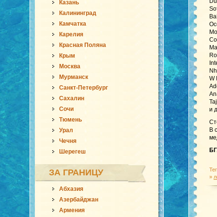
Du
Казань
So
Калининград
Ba
Камчатка
Oc
Mo
Карелия
Co
Красная Поляна
Ma
Ro
Крым
In
Москва
Nh
Мурманск
W 
Ad
Санкт-Петербург
An
Сахалин
Ta
Сочи
и 
Тюмень
Ст
В 
Урал
ме
Чечня
БГ
Шерегеш
Те
ЗА ГРАНИЦУ
»
л
Абхазия
Азербайджан
Армения