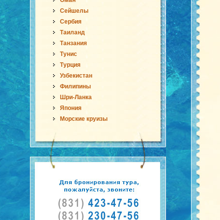
Оман
Сейшелы
Сербия
Таиланд
Танзания
Тунис
Турция
Узбекистан
Филипины
Шри-Ланка
Япония
Морские круизы