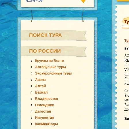
415-47-56
Ту
ПОИСК ТУРА
Ту
в
ПО РОССИИ
SO
RE
Круизы по Волге
EL
Автобусные туры
VI
Экскурсионные туры
EL
EL
Анапа
и 
Алтай
Ст
Байкал
В 
Владивосток
ме
Ви
Геленджик
До
Дагестан
Ингушетия
Би
КавМинВоды