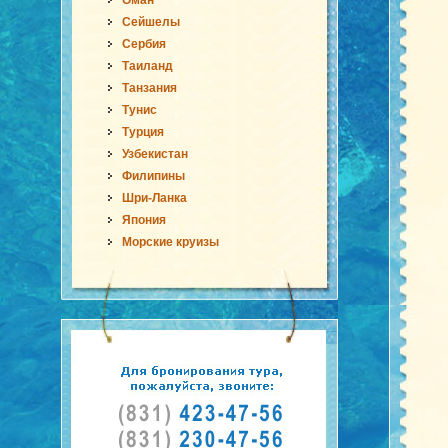
Оман
Сейшелы
Сербия
Таиланд
Танзания
Тунис
Турция
Узбекистан
Филипины
Шри-Ланка
Япония
Морские круизы