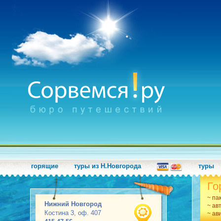
горящие
туры из Н.Новгорода
туры
Го
~ па
Нижний Новгород
~ ав
Костина 3, оф. 407
~ ав