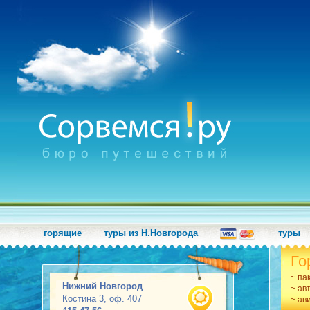
горящие
туры из Н.Новгорода
туры
Го
~ па
Нижний Новгород
~ ав
Костина 3, оф. 407
~ ав