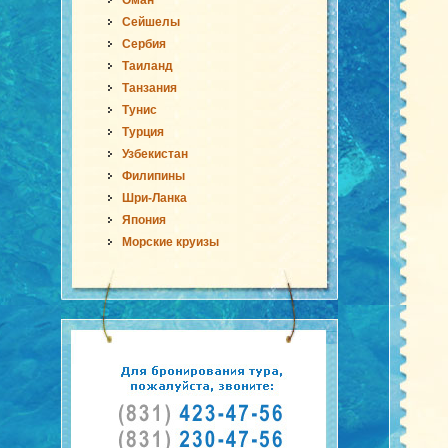
Оман
Сейшелы
Сербия
Таиланд
Танзания
Тунис
Турция
Узбекистан
Филипины
Шри-Ланка
Япония
Морские круизы