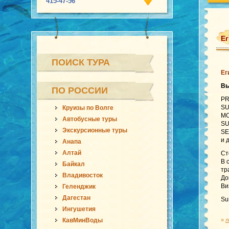
415-47-56
Ег
ПОИСК ТУРА
Ег
В
ПО РОССИИ
PR
SU
Круизы по Волге
MO
Автобусные туры
SU
Экскурсионные туры
SE
и 
Анапа
Алтай
Ст
В 
Байкал
тр
Владивосток
До
Ви
Геленджик
Дагестан
Su
Ингушетия
КавМинВоды
»
л