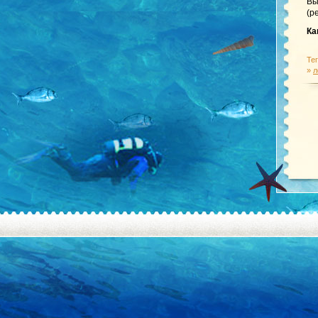
Вы
(р
Ка
Те
»
л