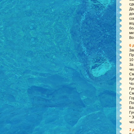
сд
Да
до
со
во
бо
ми
Во
6 
За
Пр
10
За
че
См
Ку
⁠Ч
⁠Г
См
⁠Г
По
Ба
Гу
* 
че
7 