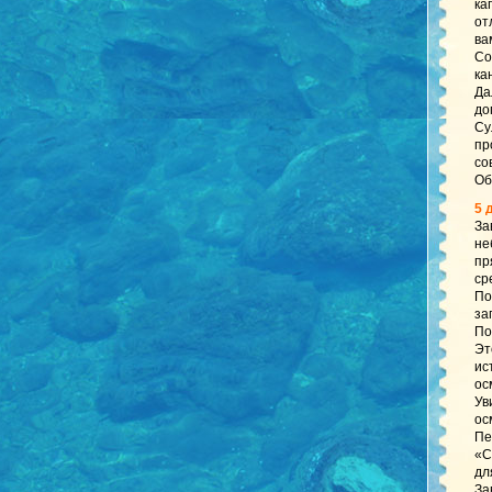
ка
от
ва
Со
ка
Да
до
Су
пр
со
Об
5 
За
не
пр
ср
По
за
По
Эт
ис
ос
Ув
ос
Пе
«С
дл
За