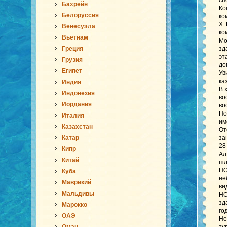
сп
Бахрейн
Ко
Белоруссия
ко
Х.
Венесуэла
ко
Вьетнам
Мо
Греция
зд
эт
Грузия
до
Египет
Ув
ка
Индия
В 
Индонезия
во
Иордания
во
По
Италия
им
Казахстан
От
Катар
за
28
Кипр
Ал
Китай
шл
НО
Куба
не
Маврикий
ви
Мальдивы
НО
зд
Марокко
го
ОАЭ
Не