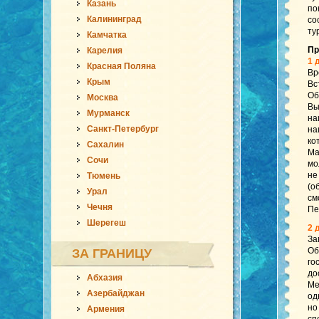
Казань
по
Калининград
со
ту
Камчатка
Пр
Карелия
1 
Красная Поляна
Вр
Крым
Вс
Об
Москва
Вы
Мурманск
на
Санкт-Петербург
на
ко
Сахалин
Ма
Сочи
мо
не
Тюмень
(о
Урал
см
Чечня
Пе
Шерегеш
2 
За
Об
ЗА ГРАНИЦУ
го
до
Абхазия
Ме
Азербайджан
од
но
Армения