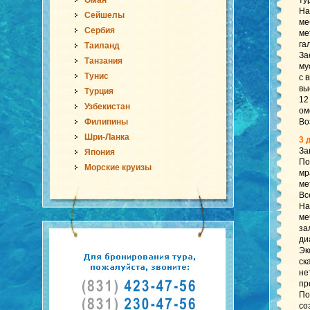
Оман
ту
На
Сейшелы
ме
Сербия
ме
га
Таиланд
За
Танзания
му
Тунис
с 
вы
Турция
12
Узбекистан
ом
Филипины
Во
Шри-Ланка
3 
За
Япония
По
Морские круизы
мр
ме
Вс
На
ме
за
ди
Эк
ск
не
пр
По
со