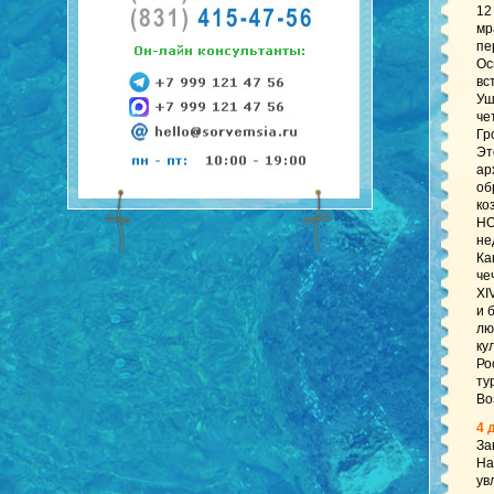
12
мр
пе
Ос
вс
Уш
че
Гр
Эт
ар
об
ко
НО
не
Ка
че
XI
и 
лю
ку
Ро
ту
Во
4 
За
На
ув