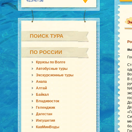
415-47-56
Эк
ПОИСК ТУРА
Ро
в
ПО РОССИИ
Го
Круизы по Волге
Ст
Автобусные туры
од
Во
Экскурсионные туры
В 
Анапа
ру
Алтай
N4
эк
Байкал
го
Владивосток
До
Де
Геленджик
«Г
Дагестан
Си
Ингушетия
ме
бо
КавМинВоды
Гу