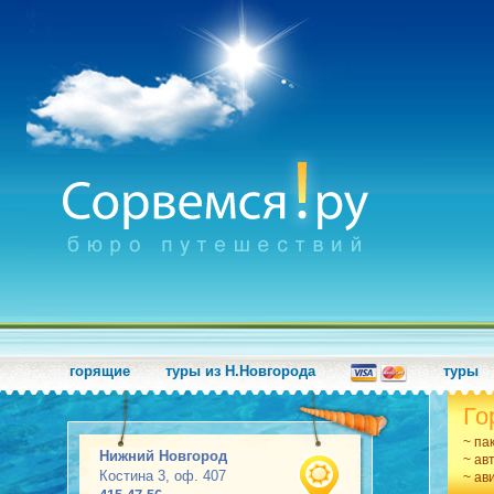
горящие
туры из Н.Новгорода
туры
Го
~ па
Нижний Новгород
~ ав
Костина 3, оф. 407
~ ав