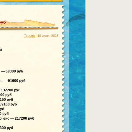
руб
Турция
| 10 июля, 2025
й
но —
68300 руб
ено —
91600 руб
132200 руб
00 руб
150 руб
59100 руб
руб
0 руб
ключено —
217200 руб
300 руб