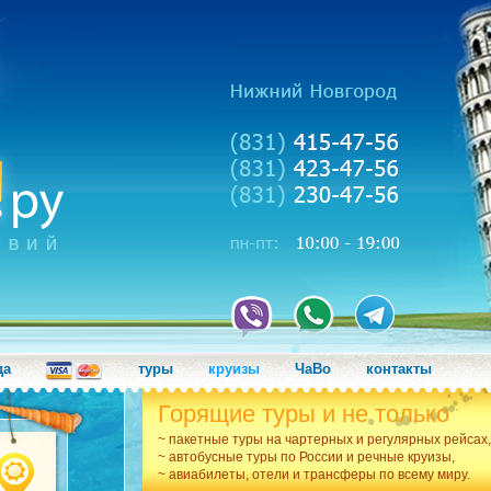
да
туры
круизы
ЧаВо
контакты
Горящие туры и не только
~ пакетные туры на чартерных и регулярных рейсах,
~ автобусные туры по России и речные круизы,
~ авиабилеты, отели и трансферы по всему миру.