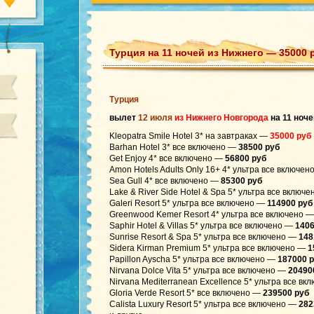
Турция на 11 ночей из Нижнего — 35000 
Турция
вылет
12 июля
из Нижнего Новгорода
на 11 ноче
Kleopatra Smile Hotel 3* на завтраках —
35000 руб
Barhan Hotel 3* все включено —
38500 руб
Get Enjoy 4* все включено —
56800 руб
Amon Hotels Adults Only 16+ 4* ультра все включе
Sea Gull 4* все включено —
85300 руб
Lake & River Side Hotel & Spa 5* ультра все включ
Galeri Resort 5* ультра все включено —
114900 руб
Greenwood Kemer Resort 4* ультра все включено —
Saphir Hotel & Villas 5* ультра все включено —
1406
Sunrise Resort & Spa 5* ультра все включено —
148
Sidera Kirman Premium 5* ультра все включено —
1
Papillon Ayscha 5* ультра все включено —
187000 
Nirvana Dolce Vita 5* ультра все включено —
20490
Nirvana Mediterranean Excellence 5* ультра все в
Gloria Verde Resort 5* все включено —
239500 руб
Calista Luxury Resort 5* ультра все включено —
282