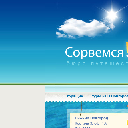
горящие
туры из Н.Новгоро
Нижний Новгород
Костина 3, оф. 407