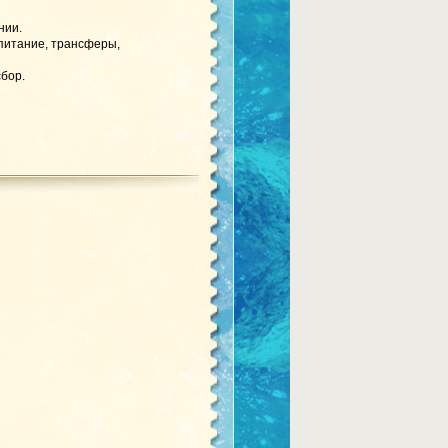
нии.
 питание, трансферы,
бор.