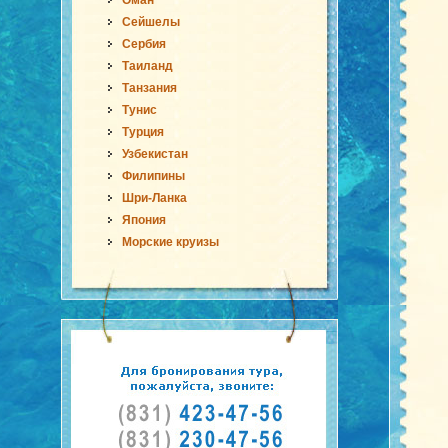
Оман
Сейшелы
Сербия
Таиланд
Танзания
Тунис
Турция
Узбекистан
Филипины
Шри-Ланка
Япония
Морские круизы