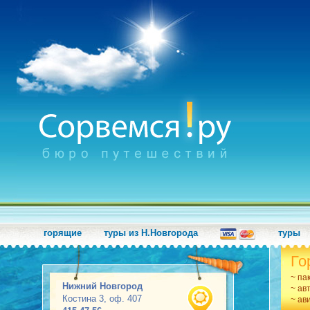
горящие
туры из Н.Новгорода
туры
Го
~ па
Нижний Новгород
~ ав
Костина 3, оф. 407
~ ав