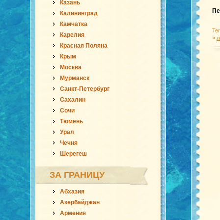
Казань
Пе
Калининград
Камчатка
Те
Карелия
»
л
Красная Поляна
Крым
Москва
Мурманск
Санкт-Петербург
Сахалин
Сочи
Тюмень
Урал
Чечня
Шерегеш
ЗА ГРАНИЦУ
Абхазия
Азербайджан
Армения