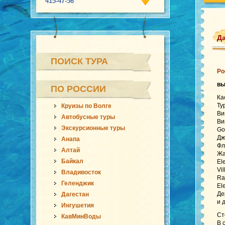
415-47-56
Да
ПОИСК ТУРА
Ро
в
ПО РОССИИ
Ка
Ту
Круизы по Волге
Ви
Автобусные туры
Ви
Экскурсионные туры
Go
Дж
Анапа
Фл
Алтай
Жа
Байкал
El
Vi
Владивосток
Ra
Геленджик
El
Де
Дагестан
и 
Ингушетия
Ст
КавМинВоды
В 