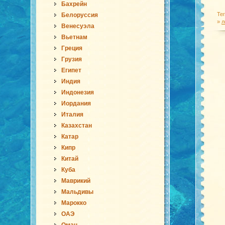
Бахрейн
Те
Белоруссия
»
л
Венесуэла
Вьетнам
Греция
Грузия
Египет
Индия
Индонезия
Иордания
Италия
Казахстан
Катар
Кипр
Китай
Куба
Маврикий
Мальдивы
Марокко
ОАЭ