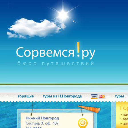
горящие
туры из Н.Новгорода
туры
Го
~ па
Нижний Новгород
~ ав
Костина 3, оф. 407
~ ав