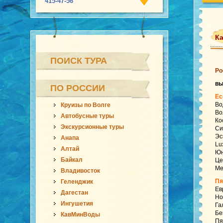
415-47-56
К
ПОИСК ТУРА
Ро
в
ПО РОССИИ
Ес
Во
Круизы по Волге
Во
Автобусные туры
Ко
Экскурсионные туры
Си
Эс
Анапа
Lu
Алтай
Юн
Байкал
Це
Ме
Владивосток
Пя
Геленджик
Ев
Дагестан
Но
Ингушетия
Га
Бе
КавМинВоды
Пя