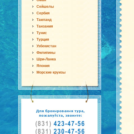
Оман
Сейшелы
Сербия
Таиланд
Танзания
Тунис
Турция
Узбекистан
Филипины
Шри-Ланка
Япония
Морские круизы