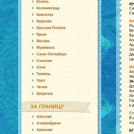
Казань
ру
Калининград
Ce
Са
Камчатка
Ки
Карелия
Ро
Красная Поляна
Ве
Крым
Ва
Ал
Москва
Ар
Мурманск
Эл
Санкт-Петербург
Дж
Це
Сахалин
Же
Сочи
Ал
Тюмень
Же
Урал
36
Ду
Чечня
Кн
Шерегеш
Ле
Го
и 
ЗА ГРАНИЦУ
Ст
Абхазия
В 
оз
Азербайджан
Армения
БГ