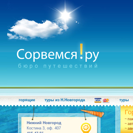
горящие
туры из Н.Новгорода
туры
Го
~ па
Нижний Новгород
~ ав
Костина 3, оф. 407
~ ав