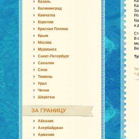
Ka
Казань
Ka
Калининград
Su
Камчатка
Ph
Na
Карелия
и 
Красная Поляна
Ст
Крым
В 
Москва
ме
Ви
Мурманск
Санкт-Петербург
Ту
Сахалин
Те
Сочи
»
л
Тюмень
Урал
Чечня
Шерегеш
ЗА ГРАНИЦУ
Абхазия
Азербайджан
Армения