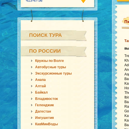
415-47-56
Пх
ПОИСК ТУРА
Та
в
ПО РОССИИ
Tr
Kh
Круизы по Волге
Ad
Автобусные туры
An
Экскурсионные туры
As
Ba
Анапа
Ka
Алтай
Ho
Байкал
Th
Ib
Владивосток
Ba
Геленджик
Ra
Go
Дагестан
Ka
Ингушетия
Ka
КавМинВоды
Ba