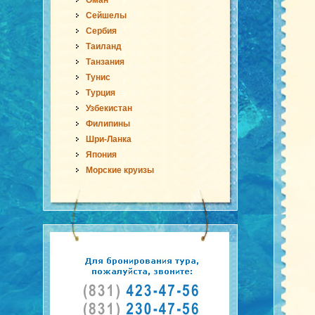
Оман
Сейшелы
Сербия
Таиланд
Танзания
Тунис
Турция
Узбекистан
Филипины
Шри-Ланка
Япония
Морские круизы