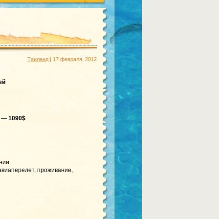
Таиланд
| 17 февраля, 2012
ей
к —
1090$
нии.
 авиаперелет, проживание,