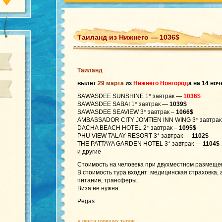
Таиланд из Нижнего — 1036$
Таиланд
вылет
29 марта
из
Нижнего Новгород
а на 14 ноч
SAWASDEE SUNSHINE 1* завтрак —
1036$
SAWASDEE SABAI 1* завтрак —
1039$
SAWASDEE SEAVIEW 3* завтрак –
1066$
AMBASSADOR CITY JOMTIEN INN WING 3* завтра
DACHA BEACH HOTEL 2* завтрак –
1095$
PHU VIEW TALAY RESORT 3* завтрак —
1102$
THE PATTAYA GARDEN HOTEL 3* завтрак —
1104$
и другие
Стоимость на человека при двухместном размеще
В стоимость тура входит: медицинская страховка,
питание, трансферы.
Виза не нужна.
Pegas
»
лента горящих туров