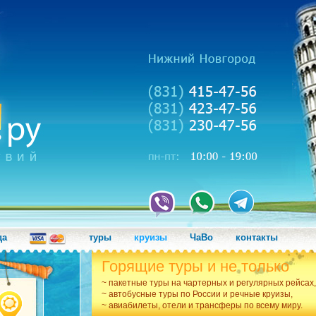
да
туры
круизы
ЧаВо
контакты
Горящие туры и не только
~ пакетные туры на чартерных и регулярных рейсах,
~ автобусные туры по России и речные круизы,
~ авиабилеты, отели и трансферы по всему миру.