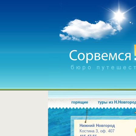
горящие
туры из Н.Новгоро
Нижний Новгород
Костина 3, оф. 407