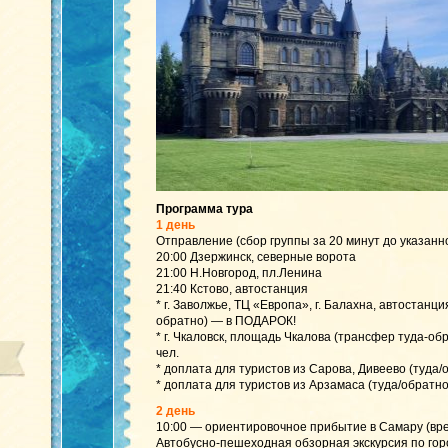
Программа тура
1 день
Отправление (сбор группы за 20 минут до указанн
20:00 Дзержинск, северные ворота
21:00 Н.Новгород, пл.Ленина
21:40 Кстово, автостанция
* г. Заволжье, ТЦ «Европа», г. Балахна, автостанц
обратно) — в ПОДАРОК!
* г. Чкаловск, площадь Чкалова (трансфер туда-обр
чел.
* доплата для туристов из Сарова, Дивеево (туда/
* доплата для туристов из Арзамаса (туда/обратно
2 день
10:00 — ориентировочное прибытие в Самару (вре
Автобусно-пешеходная обзорная экскурсия по гор