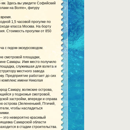
 км. Здесь вы увидите Софийский
лаки на Волге», фигуру
 время.
дной 1,5 часовой прогулке по
ходе класса Москва. На борту
ия. Стоимость прогулки от 850
еча с гидом-экскурсоводом.
ие смотровой площадки,
аине Самары. Имя место получило
площадка, служившая для взлета и
структору местного завода
ву. Предприятие работает до сих
й комплекс имени Николая
ород Самару, волжские острова,
ющийся у подножья смотровой,
ской застройки, впереди и справа
ю острова (Зелененький, Птичий,
ители, чтобы насладиться
нимки.
— это невероятно красивый
Хрящевка Самарской области
находится в стадии строительства.