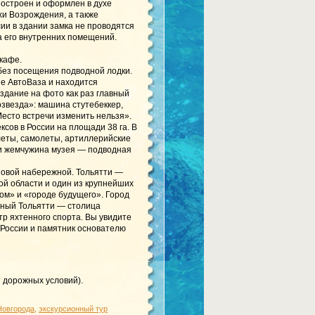
 построен и оформлен в духе
хи Возрождения, а также
ии в здании замка не проводятся
ка его внутренних помещений.
 кафе.
без посещения подводной лодки.
е АвтоВаза и находится
 здание на фото как раз главный
озвезда»: машина стутебеккер,
есто встречи изменить нельзя».
сов в России на площади 38 га. В
олеты, самолеты, артиллерийские
а и жемчужина музея — подводная
 Новой набережной. Тольятти —
ой области и один из крупнейших
ом» и «городе будущего». Город
нный Тольятти — столица
тр яхтенного спорта. Вы увидите
России и памятник основателю
т дорожных условий).
Новгорода
,
экскурсионный тур