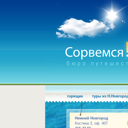
горящие
туры из Н.Новгоро
Нижний Новгород
Костина 3, оф. 407