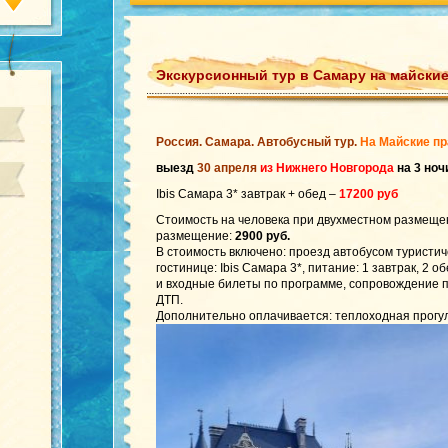
Экскурсионный тур в Самару на майские
Россия. Самара. Автобусный тур.
На Майские пр
выезд
30 апреля
из Нижнего Новгорода
на 3 ноч
Ibis Самара 3* завтрак + обед –
17200 руб
Стоимость на человека при двухместном размеще
размещение:
2900 руб.
В стоимость включено: проезд автобусом туристич
гостинице: Ibis Самара 3*, питание: 1 завтрак, 2 
и входные билеты по программе, сопровождение п
ДТП.
Дополнительно оплачивается: теплоходная прогулка