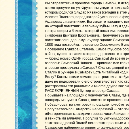
Вы отправитесь в прошлое города Самары, и истор
время прогулки по ул. Фрунзе вы увидите польский
котором родился Эльдар Рязанов (сегодня в этом 
Алексея Толстого, перед которой установлена фиг
Аксаковых с памятником. Вы увидите парадную пл
на которой памятник Валериану Куйбышеву и зда
театра оперы и балета, который носит имя извест
симфонии Дмитрия Шостаковича. Прогуляетесь по 
памятник легендарному начдиву, здание Самарско
1888 года постройки, подземное Сооружение Бунке
Посещение Бункера Сталина. Самое глубокое со
войны, существование которого держалось в секре
— бренд номер ОДИН города Самары! Во время эк
вопросы: Самарский Чапаев — оригинал или копи
впервые прозвучала в Самаре? Сколько дверей в 
Сталин в бункере в Самаре? Есть ли тайный ход и
Волгу? Как вывозили землю при строительстве бун
даже не подозревали о его строительстве? Кто с
расстреляны эти рабочие? И многое другое вас о
РАССЕКРЕЧЕННЫЙ бункер в городе Самара.
Побываете на площади с монументом Славы, где в
площадь, монумент Славы, посетите православный
Победоносца, на смотровой площадке полюбуетес
Прогуляетесь по Самарской набережной — это жи
облагороженная каскадами террас, чистейшими 
и тенистыми аллеями. Прогулки по уютным дорож
закатов над рекой Волгой оставляют приятные и
Самарская набережная является жемчужиной горо