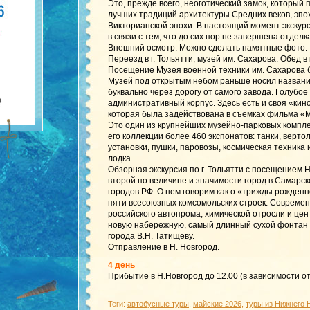
Это, прежде всего, неоготический замок, который
лучших традиций архитектуры Средних веков, эпо
Викторианской эпохи. В настоящий момент экскурс
в связи с тем, что до сих пор не завершена отдел
Внешний осмотр. Можно сделать памятные фото.
Переезд в г. Тольятти, музей им. Сахарова. Обед в
Посещение Музея военной техники им. Сахарова 
Музей под открытым небом раньше носил названи
буквально через дорогу от самого завода. Голубое
административный корпус. Здесь есть и своя «кин
которая была задействована в съемках фильма «М
Это один из крупнейших музейно-парковых комплек
его коллекции более 460 экспонатов: танки, верт
установки, пушки, паровозы, космическая техник
лодка.
Обзорная экскурсия по г. Тольятти с посещением
второй по величине и значимости город в Самарск
городов РФ. О нем говорим как о «трижды рожденн
пяти всесоюзных комсомольских строек. Совреме
российского автопрома, химической отросли и цен
новую набережную, самый длинный сухой фонтан 
города В.Н. Татищеву.
Отправление в Н. Новгород.
4 день
Прибытие в Н.Новгород до 12.00 (в зависимости о
Теги:
автобусные туры
,
майские 2026
,
туры из Нижнего 