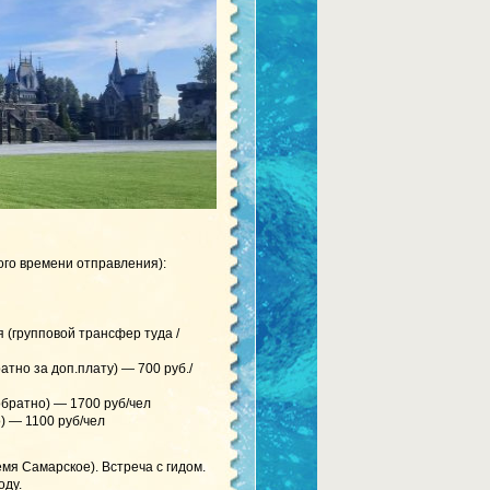
ого времени отправления):
ия (групповой трансфер туда /
атно за доп.плату) — 700 руб./
обратно) — 1700 руб/чел
) — 1100 руб/чел
мя Самарское). Встреча с гидом.
оду.