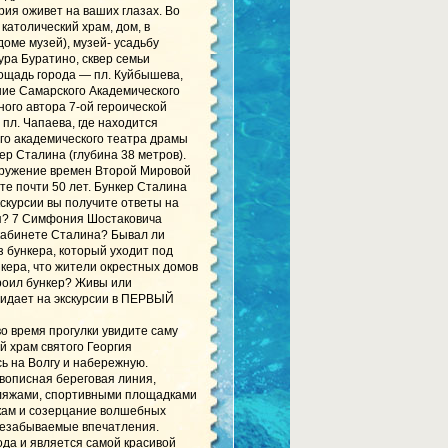
ия оживет на ваших глазах. Во
 католический храм, дом, в
доме музей), музей- усадьбу
ура Буратино, сквер семьи
ощадь города — пл. Куйбышева,
ние Самарского Академического
ного автора 7-ой героической
пл. Чапаева, где находится
го академического театра драмы
р Сталина (глубина 38 метров).
оружение времен Второй Мировой
те почти 50 лет. Бункер Сталина
скурсии вы получите ответы на
я? 7 Симфония Шостаковича
кабинете Сталина? Бывал ли
з бункера, который уходит под
кера, что жители окрестных домов
троил бункер? Живы или
жидает на экскурсии в ПЕРВЫЙ
о время прогулки увидите саму
 храм святого Георгия
ь на Волгу и набережную.
вописная береговая линия,
пляжами, спортивными площадками
кам и созерцание волшебных
 незабываемые впечатления.
да и является самой красивой