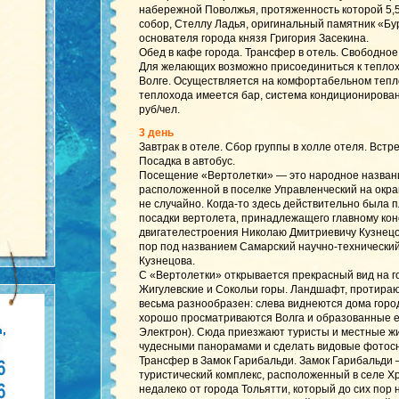
набережной Поволжья, протяженность которой 5,5
собор, Стеллу Ладья, оригинальный памятник «Бур
основателя города князя Григория Засекина.
Обед в кафе города. Трансфер в отель. Свободное
Для желающих возможно присоединиться к теплохо
Волге. Осуществляется на комфортабельном тепло
теплохода имеется бар, система кондиционирован
руб/чел.
3 день
Завтрак в отеле. Сбор группы в холле отеля. Встр
Посадка в автобус.
Посещение «Вертолетки» — это народное назван
расположенной в поселке Управленческий на окр
не случайно. Когда-то здесь действительно была 
посадки вертолета, принадлежащего главному кон
двигателестроения Николаю Дмитриевичу Кузнецо
пор под названием Самарский научно-технически
Кузнецова.
С «Вертолетки» открывается прекрасный вид на г
Жигулевские и Сокольи горы. Ландшафт, протира
весьма разнообразен: слева виднеются дома город
хорошо просматриваются Волга и образованные е
Электрон). Сюда приезжают туристы и местные ж
чудесными панорамами и сделать видовые фотос
Трансфер в Замок Гарибальди. Замок Гарибальди 
туристический комплекс, расположенный в селе 
недалеко от города Тольятти, который до сих пор 