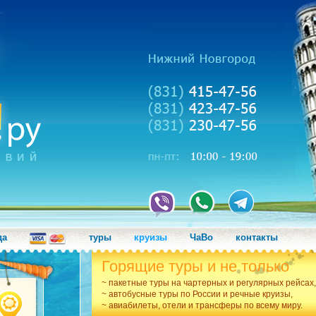
да
туры
круизы
ЧаВо
контакты
Горящие туры и не только
~ пакетные туры на чартерных и регулярных рейсах,
~ автобусные туры по России и речные круизы,
~ авиабилеты, отели и трансферы по всему миру.