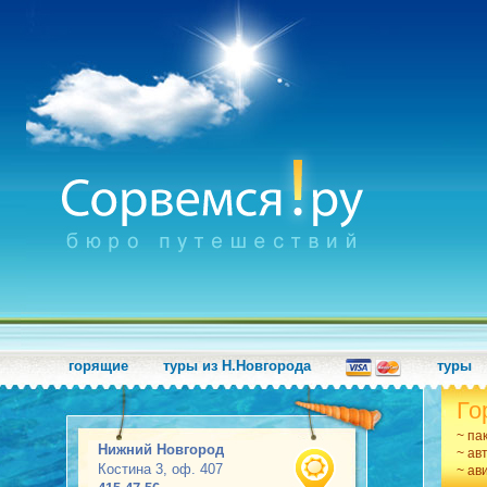
горящие
туры из Н.Новгорода
туры
Го
~ па
Нижний Новгород
~ ав
Костина 3, оф. 407
~ ав