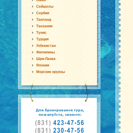
Оман
Сейшелы
Сербия
Таиланд
Танзания
Тунис
Турция
Узбекистан
Филипины
Шри-Ланка
Япония
Морские круизы