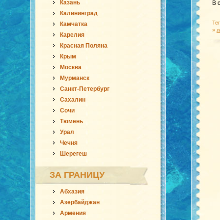
Казань
В 
Калининград
Те
Камчатка
»
л
Карелия
Красная Поляна
Крым
Москва
Мурманск
Санкт-Петербург
Сахалин
Сочи
Тюмень
Урал
Чечня
Шерегеш
ЗА ГРАНИЦУ
Абхазия
Азербайджан
Армения