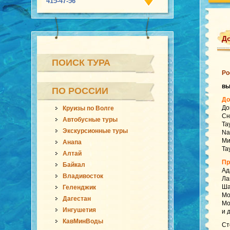
415-47-56
Д
ПОИСК ТУРА
Ро
в
ПО РОССИИ
До
До
Круизы по Волге
Сн
Автобусные туры
Та
Экскурсионные туры
Na
Ми
Анапа
Та
Алтай
Пр
Байкал
Ад
Владивосток
Ла
Ша
Геленджик
Mo
Дагестан
Mo
Ингушетия
и 
КавМинВоды
Ст