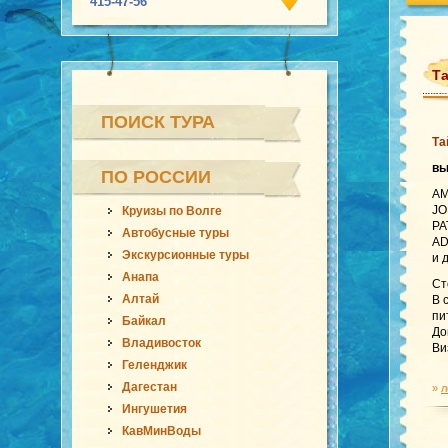
415-47-56
Т
ПОИСК ТУРА
Та
вы
ПО РОССИИ
AM
JO
Круизы по Волге
PA
Автобусные туры
AD
Экскурсионные туры
и 
Анапа
Ст
Алтай
В 
пи
Байкал
До
Владивосток
Ви
Геленджик
Дагестан
»
л
Ингушетия
КавМинВоды