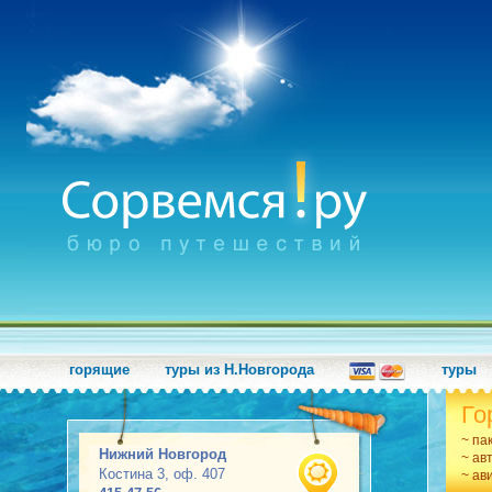
горящие
туры из Н.Новгорода
туры
Го
~ па
Нижний Новгород
~ ав
Костина 3, оф. 407
~ ав