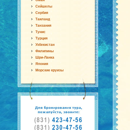
Оман
Сейшелы
Сербия
Таиланд
Танзания
Тунис
Турция
Узбекистан
Филипины
Шри-Ланка
Япония
Морские круизы