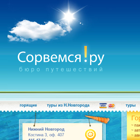
горящие
туры из Н.Новгорода
туры
Го
~ па
Нижний Новгород
~ ав
Костина 3, оф. 407
~ ав