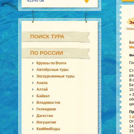
415-47-56
Эк
ПОИСК ТУРА
Бе
Ми
ПО РОССИИ
в
Го
Круизы по Волге
Автобусные туры
Ст
ра
Экскурсионные туры
В 
Анапа
Бе
Алтай
10
» 
Байкал
об
Владивосток
це
Геленджик
Пр
Дагестан
1 
От
Ингушетия
14
КавМинВоды
15