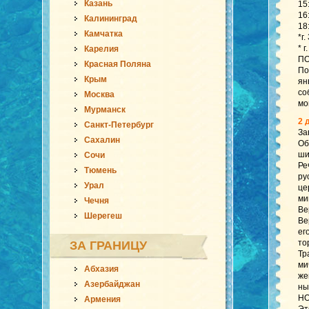
Казань
15
16
Калининград
18
Камчатка
*г
* 
Карелия
ПО
Красная Поляна
По
Крым
ян
со
Москва
мо
Мурманск
2 
Санкт-Петербург
За
Сахалин
Об
ши­
Сочи
Реч
Тюмень
ру
Урал
цер
ми­
Чечня
Вер
Шерегеш
Вер
ег
тор
ЗА ГРАНИЦУ
Тра
ми
Абхазия
же
Азербайджан
ны
НО
Армения