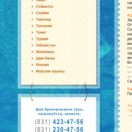
Оман
си
Сейшелы
пл
Сербия
4 
Таиланд
За
От
Танзания
Се
Тунис
на
Турция
де
ма
Узбекистан
ст
Филипины
зд
жи
Шри-Ланка
Во
Япония
— 
Морские круизы
— 
— 
Св
5 
Пр
Те
»
л