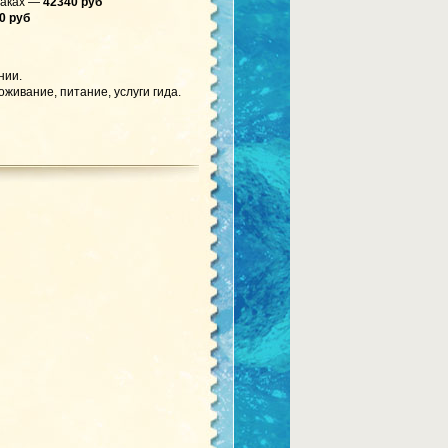
траках —
42340 руб
0 руб
нии.
живание, питание, услуги гида.