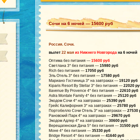
Сочи на 6 ночей — 15600 руб
Россия. Сочи.
вылет
22 мая
из Нижнего Новгорода
на 6 ночей
Оптима без питания —
15600 руб
Светлана 3* без питания —
15980 руб
Rich без питания —
17050 руб
Эль Отель 3* без питания —
17580 руб
Мариано Гостиница 3* на завтраках —
19120 руб
Kiparis Resort By Stellar 3* без питания —
22020 ру
8avenue By Provence 4* без питания —
22610 руб
Astra Montale Family 4* без питания —
25120 руб
Экодом Сочи 4* на завтраках —
25390 руб
Грейс Калифорния 3* на завтраках —
25780 руб
Портобелло Сочи Отель 3* на завтраках —
27530 
Рановский Парк 4* на завтраках —
29670 руб
Экодом Адлер 4* на завтраках —
30600 руб
Верещагинская Дача 5* без питания —
31500 руб
Моне 4* без питания —
35330 руб
Bridge Resort 4* без питания —
41640 руб