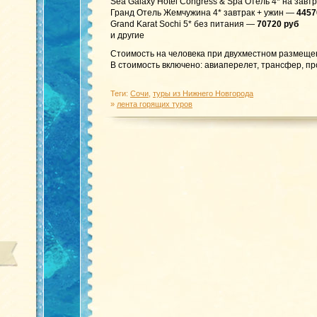
Sea Galaxy Hotel Congress & Spa Отель 4* на зав
Гранд Отель Жемчужина 4* завтрак + ужин —
4457
Grand Karat Sochi 5* без питания —
70720 руб
и другие
Стоимость на человека при двухместном размеще
В стоимость включено: авиаперелет, трансфер, про
Теги:
Сочи
,
туры из Нижнего Новгорода
»
лента горящих туров