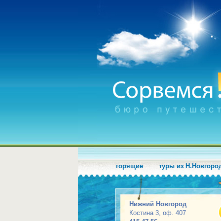
горящие
туры из Н.Новгоро
Нижний Новгород
Костина 3, оф. 407