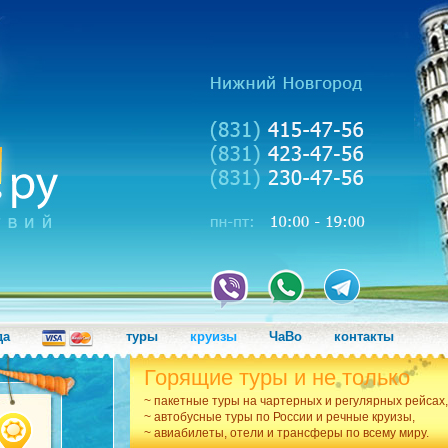
да
туры
круизы
ЧаВо
контакты
Горящие туры и не только
~ пакетные туры на чартерных и регулярных рейсах,
~ автобусные туры по России и речные круизы,
~ авиабилеты, отели и трансферы по всему миру.