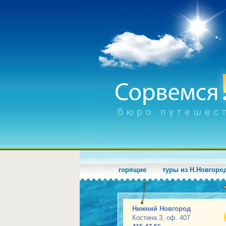
горящие
туры из Н.Новгоро
Нижний Новгород
Костина 3, оф. 407