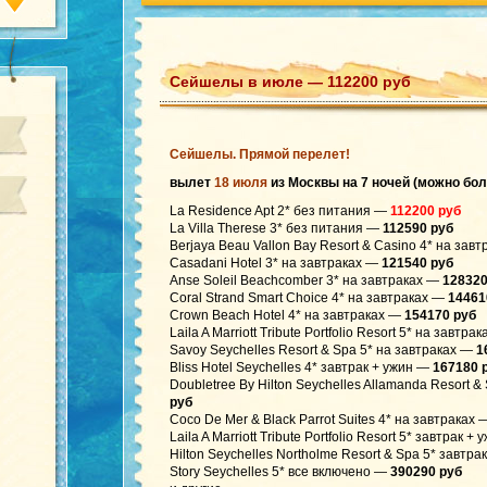
Сейшелы в июле — 112200 руб
Сейшелы. Прямой перелет!
вылет
18 июля
из Москвы на 7 ночей (можно бо
La Residence Apt 2* без питания —
112200 руб
La Villa Therese 3* без питания —
112590 руб
Berjaya Beau Vallon Bay Resort & Casino 4* на зав
Casadani Hotel 3* на завтраках —
121540 руб
Anse Soleil Beachcomber 3* на завтраках —
128320
Coral Strand Smart Choice 4* на завтраках —
14461
Crown Beach Hotel 4* на завтраках —
154170 руб
Laila A Marriott Tribute Portfolio Resort 5* на завтра
Savoy Seychelles Resort & Spa 5* на завтраках —
1
Bliss Hotel Seychelles 4* завтрак + ужин —
167180 
Doubletree By Hilton Seychelles Allamanda Resort 
руб
Coco De Mer & Black Parrot Suites 4* на завтраках 
Laila A Marriott Tribute Portfolio Resort 5* завтрак +
Hilton Seychelles Northolme Resort & Spa 5* завтр
Story Seychelles 5* все включено —
390290 руб