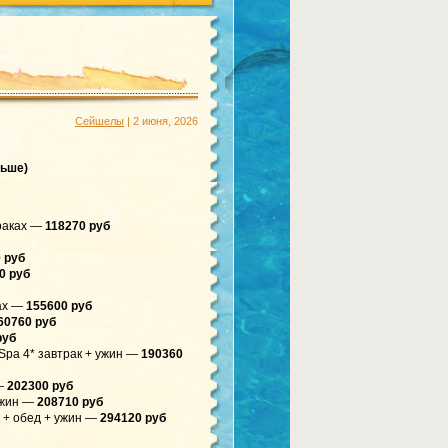
Сейшелы
| 2 июня, 2026
льше)
траках —
118270 руб
 руб
0 руб
ках —
155600 руб
60760 руб
руб
& Spa 4* завтрак + ужин —
190360
—
202300 руб
 ужин —
208710 руб
ак + обед + ужин —
294120 руб