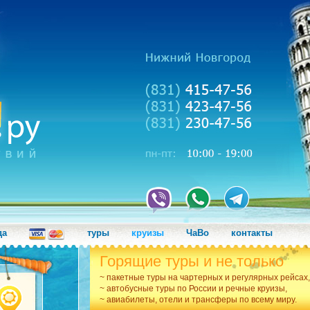
да
туры
круизы
ЧаВо
контакты
Горящие туры и не только
~ пакетные туры на чартерных и регулярных рейсах,
~ автобусные туры по России и речные круизы,
~ авиабилеты, отели и трансферы по всему миру.