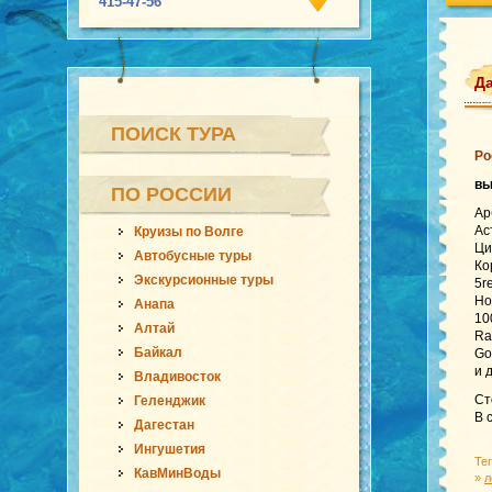
415-47-56
Да
ПОИСК ТУРА
Ро
вы
ПО РОССИИ
Ар
Ас
Круизы по Волге
Ци
Автобусные туры
Ко
Экскурсионные туры
5r
Ho
Анапа
10
Алтай
Ra
Байкал
Go
и 
Владивосток
Ст
Геленджик
В 
Дагестан
Ингушетия
Те
КавМинВоды
»
л