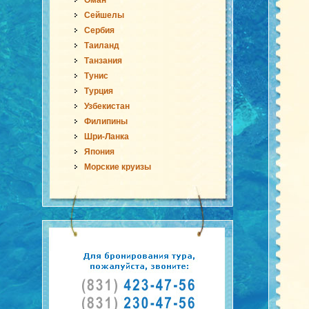
Оман
Сейшелы
Сербия
Таиланд
Танзания
Тунис
Турция
Узбекистан
Филипины
Шри-Ланка
Япония
Морские круизы