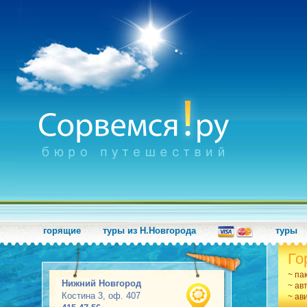
горящие
туры из Н.Новгорода
туры
Го
~ па
Нижний Новгород
~ ав
Костина 3, оф. 407
~ ав