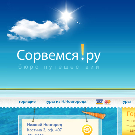
горящие
туры из Н.Новгорода
туры
Го
~ па
Нижний Новгород
~ ав
Костина 3, оф. 407
~ ав