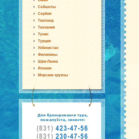
Оман
Сейшелы
Сербия
Таиланд
Танзания
Тунис
Турция
Узбекистан
Филипины
Шри-Ланка
Япония
Морские круизы