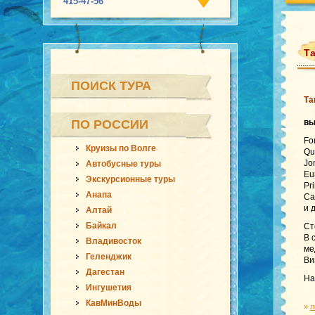
415-47-56
Та
ПОИСК ТУРА
Та
ПО РОССИИ
в
Fo
Круизы по Волге
Qu
Jo
Автобусные туры
Eu
Экскурсионные туры
Pr
Анапа
Ca
и 
Алтай
Байкал
Ст
В 
Владивосток
ме
Геленджик
Ви
Дагестан
На
Ингушетия
КавМинВоды
»
л