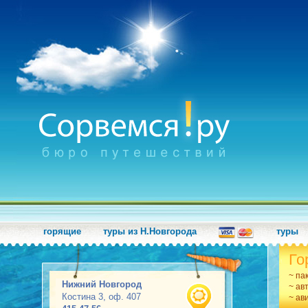
горящие
туры из Н.Новгорода
туры
Го
~ па
Нижний Новгород
~ ав
Костина 3, оф. 407
~ ав