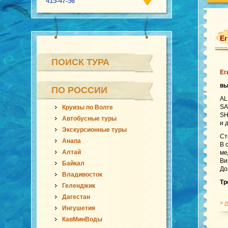
415-47-56
Ег
ПОИСК ТУРА
Ег
в
ПО РОССИИ
AL
SA
Круизы по Волге
SH
Автобусные туры
и 
Экскурсионные туры
Ст
Анапа
В 
Алтай
ме
Ви
Байкал
До
Владивосток
Тр
Геленджик
Дагестан
»
л
Ингушетия
КавМинВоды