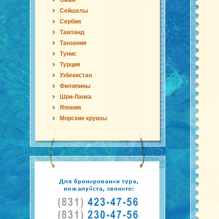
Оман
Сейшелы
Сербия
Таиланд
Танзания
Тунис
Турция
Узбекистан
Филипины
Шри-Ланка
Япония
Морские круизы