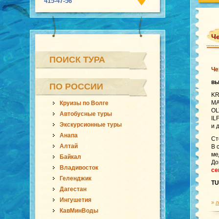
415-47-56
Че
ПОИСК ТУРА
Че
в
ПО РОССИИ
KR
MA
Круизы по Волге
OL
Автобусные туры
IL
Экскурсионные туры
и 
Анапа
Ст
Алтай
В 
ме
Байкал
До
Владивосток
се
Геленджик
TU
Дагестан
Ингушетия
»
л
КавМинВоды