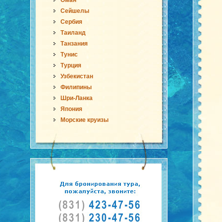
Оман
Сейшелы
Сербия
Таиланд
Танзания
Тунис
Турция
Узбекистан
Филипины
Шри-Ланка
Япония
Морские круизы