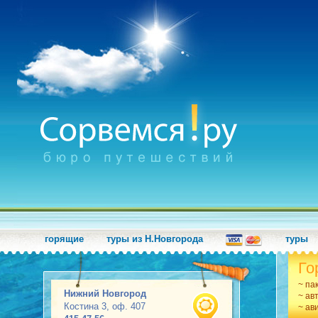
горящие
туры из Н.Новгорода
туры
Го
~ па
Нижний Новгород
~ ав
Костина 3, оф. 407
~ ав