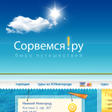
горящие
туры из Н.Новгорода
туры
Го
~ па
Нижний Новгород
~ ав
Костина 3, оф. 407
~ ав