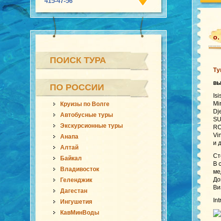
415-47-56
о.
ПОИСК ТУРА
Ту
вы
ПО РОССИИ
Is
Mi
Круизы по Волге
Dj
Автобусные туры
SU
Экскурсионные туры
RO
Vi
Анапа
и 
Алтай
Ст
Байкал
В 
Владивосток
ме
До
Геленджик
Ви
Дагестан
Int
Ингушетия
КавМинВоды