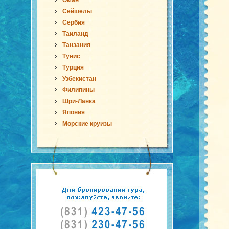
Оман
Сейшелы
Сербия
Таиланд
Танзания
Тунис
Турция
Узбекистан
Филипины
Шри-Ланка
Япония
Морские круизы