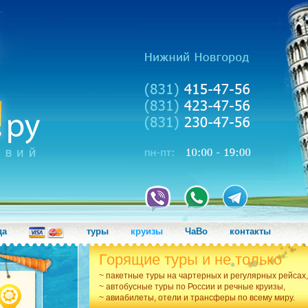
да
туры
круизы
ЧаВо
контакты
Горящие туры и не только
~ пакетные туры на чартерных и регулярных рейсах,
~ автобусные туры по России и речные круизы,
~ авиабилеты, отели и трансферы по всему миру.