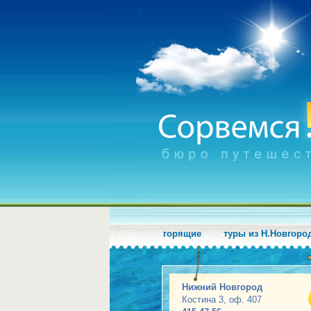
горящие
туры из Н.Новгоро
Нижний Новгород
Костина 3, оф. 407