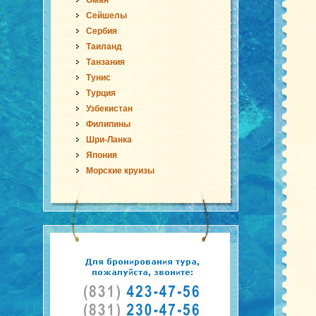
Оман
Сейшелы
Сербия
Таиланд
Танзания
Тунис
Турция
Узбекистан
Филипины
Шри-Ланка
Япония
Морские круизы