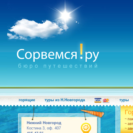
горящие
туры из Н.Новгорода
туры
Го
~ па
Нижний Новгород
~ ав
Костина 3, оф. 407
~ ав