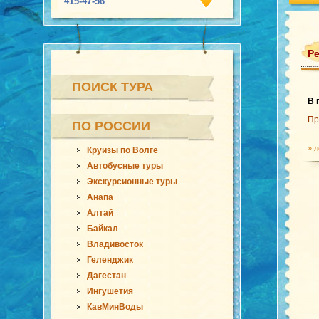
415-47-56
Ре
ПОИСК ТУРА
В 
Пр
ПО РОССИИ
»
л
Круизы по Волге
Автобусные туры
Экскурсионные туры
Анапа
Алтай
Байкал
Владивосток
Геленджик
Дагестан
Ингушетия
КавМинВоды