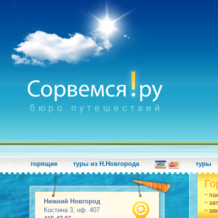
горящие
туры из Н.Новгорода
туры
Го
~ па
Нижний Новгород
~ ав
Костина 3, оф. 407
~ ав