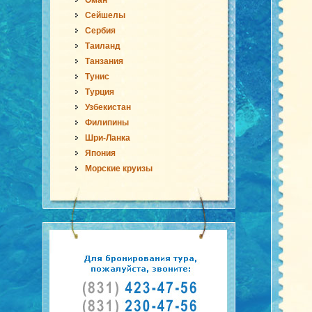
Оман
Сейшелы
Сербия
Таиланд
Танзания
Тунис
Турция
Узбекистан
Филипины
Шри-Ланка
Япония
Морские круизы