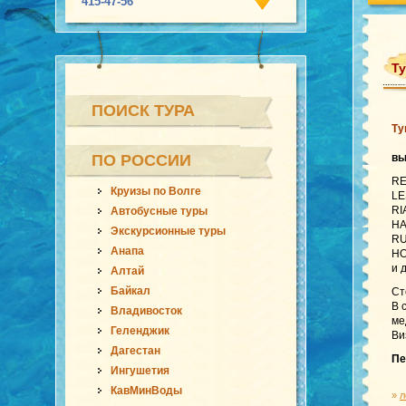
415-47-56
Ту
ПОИСК ТУРА
Ту
ПО РОССИИ
в
RE
Круизы по Волге
LE
RI
Автобусные туры
HA
Экскурсионные туры
RU
Анапа
HO
и 
Алтай
Байкал
Ст
В 
Владивосток
ме
Геленджик
Ви
Дагестан
Пе
Ингушетия
КавМинВоды
»
л