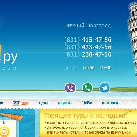
да
туры
круизы
ЧаВо
контакты
Горящие туры и не только
~ пакетные туры на чартерных и регулярных рейсах,
~ автобусные туры по России и речные круизы,
~ авиабилеты, отели и трансферы по всему миру.