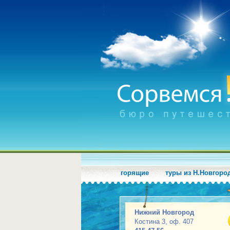
горящие
туры из Н.Новгоро
Нижний Новгород
Костина 3, оф. 407