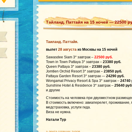
Тайланд. Паттайя на 15 ночей — 22500 р
Таиланд. Паттайя.
вылет
28 августа
из Москвы на 15 ночей
Sawasdee Siam 3* завтрак –
22500 руб.
Town in Town Pattaya 3* завтрак –
23380 руб.
Queen Pattaya 3* завтрак –
23380 руб.
Jomtien Orchid Resort 3* завтрак –
23850 руб.
Pattaya Garden Resort 3* завтрак —
24290 руб.
Wongamat Privacy Resort & Spa 3* завтрак –
24740 
Sunshine Hotel & Residence 3* завтрак –
25640 руб
и другие
Стоимость на человека при двухместном размеще
В стоимость включено: авиаперелет, проживание,
медстраховка, услуги гида.
Виза не нужна.
Натали Тур
»
лента горящих туров