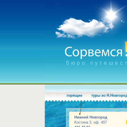
горящие
туры из Н.Новгоро
Нижний Новгород
Костина 3, оф. 407