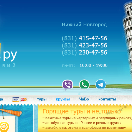
да
туры
круизы
ЧаВо
контакты
Горящие туры и не только
~ пакетные туры на чартерных и регулярных рейсах,
~ автобусные туры по России и речные круизы,
~ авиабилеты, отели и трансферы по всему миру.