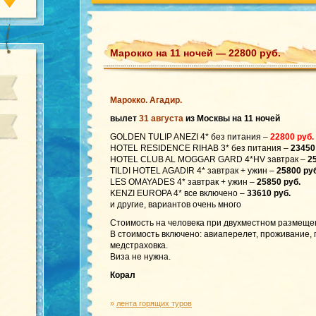
Марокко на 11 ночей — 22800 руб.
Марокко. Агадир.
вылет
31 августа
из Москвы на 11 ночей
GOLDEN TULIP ANEZI 4* без питания –
22800 руб.
HOTEL RESIDENCE RIHAB 3* без питания –
23450
HOTEL CLUB AL MOGGAR GARD 4*HV завтрак –
25
TILDI HOTEL AGADIR 4* завтрак + ужин –
25800 руб
LES OMAYADES 4* завтрак + ужин –
25850 руб.
KENZI EUROPA 4* все включено –
33610 руб.
и другие, вариантов очень много
Стоимость на человека при двухместном размеще
В стоимость включено: авиаперелет, проживание,
медстраховка.
Виза не нужна.
Корал
»
лента горящих туров