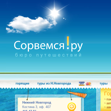
горящие
туры из Н.Новгорода
туры
Го
~ па
Нижний Новгород
~ ав
Костина 3, оф. 407
~ ав