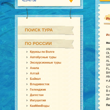
415-47-56
Ис
ПОИСК ТУРА
Ис
ПО РОССИИ
в
AN
Круизы по Волге
OL
HO
Автобусные туры
AL
Экскурсионные туры
SA
Анапа
FL
BA
Алтай
AM
Байкал
и 
Владивосток
Ст
Геленджик
В 
пи
Дагестан
До
Ингушетия
Пе
КавМинВоды