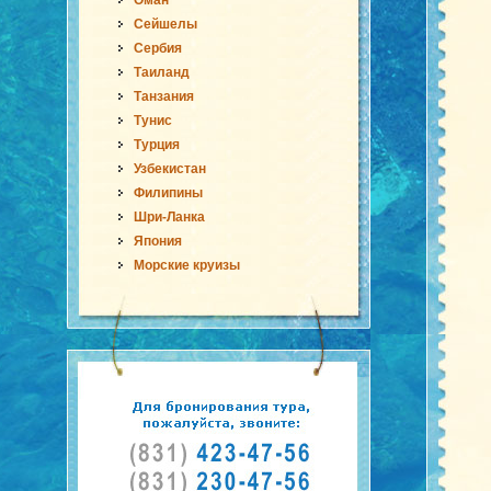
Оман
Сейшелы
Сербия
Таиланд
Танзания
Тунис
Турция
Узбекистан
Филипины
Шри-Ланка
Япония
Морские круизы