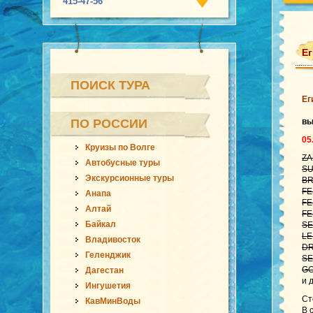
415-47-56
Ег
ПОИСК ТУРА
Ег
ПО РОССИИ
вы
05
Круизы по Волге
ZA
Автобусные туры
SU
Экскурсионные туры
BR
FE
Анапа
FE
Алтай
FE
Байкал
SE
LE
Владивосток
DR
Геленджик
SE
GO
Дагестан
и 
Ингушетия
Ст
КавМинВоды
В 