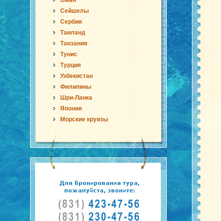
Оман
Сейшелы
Сербия
Таиланд
Танзания
Тунис
Турция
Узбекистан
Филипины
Шри-Ланка
Япония
Морские круизы