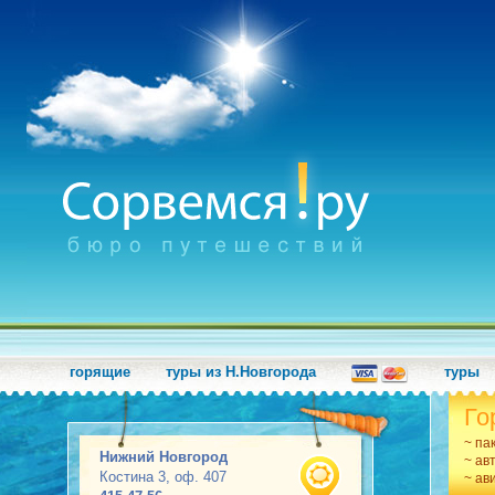
горящие
туры из Н.Новгорода
туры
Го
~ па
Нижний Новгород
~ ав
Костина 3, оф. 407
~ ав