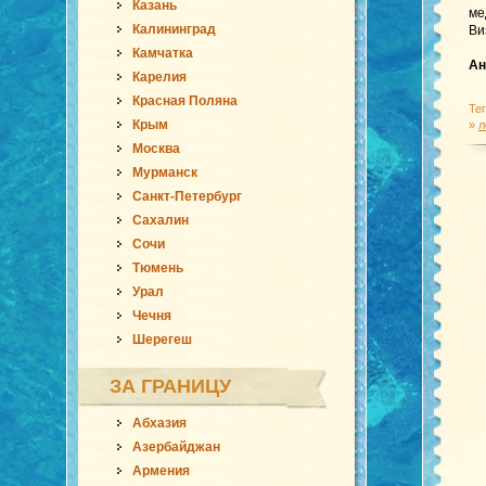
Казань
ме
Калининград
Ви
Камчатка
Ан
Карелия
Красная Поляна
Те
Крым
»
л
Москва
Мурманск
Санкт-Петербург
Сахалин
Сочи
Тюмень
Урал
Чечня
Шерегеш
ЗА ГРАНИЦУ
Абхазия
Азербайджан
Армения