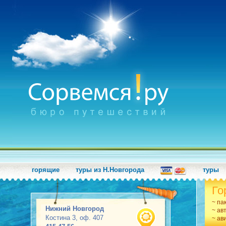
горящие
туры из Н.Новгорода
туры
Го
~ па
Нижний Новгород
~ ав
Костина 3, оф. 407
~ ав