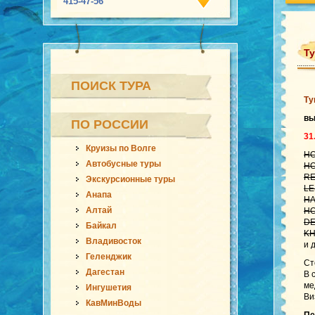
415-47-56
Ту
ПОИСК ТУРА
Ту
в
ПО РОССИИ
31
Круизы по Волге
HO
Автобусные туры
HO
RE
Экскурсионные туры
LE
Анапа
HA
Алтай
HO
DE
Байкал
KH
Владивосток
и 
Геленджик
Ст
Дагестан
В 
ме
Ингушетия
Ви
КавМинВоды