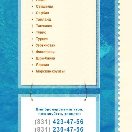
Оман
Сейшелы
Сербия
Таиланд
Танзания
Тунис
Турция
Узбекистан
Филипины
Шри-Ланка
Япония
Морские круизы