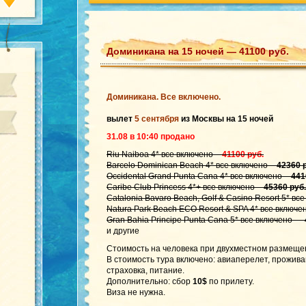
Доминикана на 15 ночей — 41100 руб.
Доминикана. Все включено.
вылет
5 сентября
из Москвы на 15 ночей
31.08 в 10:40 продано
Riu Naiboa 4* все включено –
41100 руб.
Barcelo Dominican Beach 4* все включено –
42360 
Occidental Grand Punta Cana 4* все включено –
441
Caribe Club Princess 4*+ все включено –
45360 руб.
Catalonia Bavaro Beach, Golf & Casino Resort 5* вс
Natura Park Beach ECO Resort & SPA 4* все включ
Gran Bahia Principe Punta Cana 5* все включено —
и другие
Стоимость на человека при двухместном размеще
В стоимость тура включено: авиаперелет, прожив
страховка, питание.
Дополнительно: сбор
10$
по прилету.
Виза не нужна.