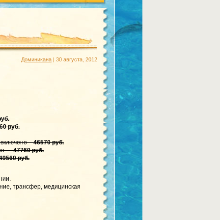
Доминикана
| 30 августа, 2012
руб.
60 руб.
е включено –
46570 руб.
ено —
47760 руб.
49560 руб.
нии.
ание, трансфер, медицинская