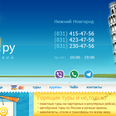
да
туры
круизы
ЧаВо
контакты
Горящие туры и не только
~ пакетные туры на чартерных и регулярных рейсах,
~ автобусные туры по России и речные круизы,
~ авиабилеты, отели и трансферы по всему миру.