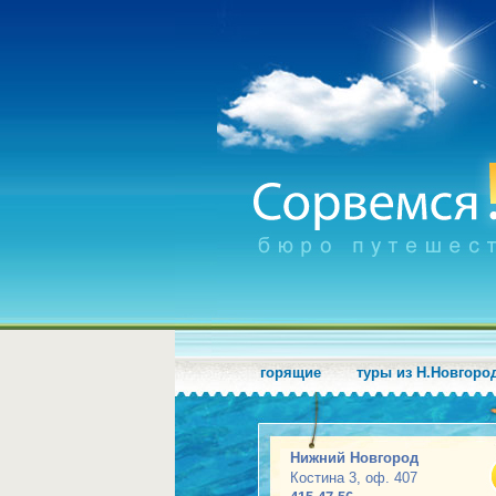
горящие
туры из Н.Новгоро
Нижний Новгород
Костина 3, оф. 407