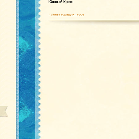
Южный Крест
»
лента горящих туров