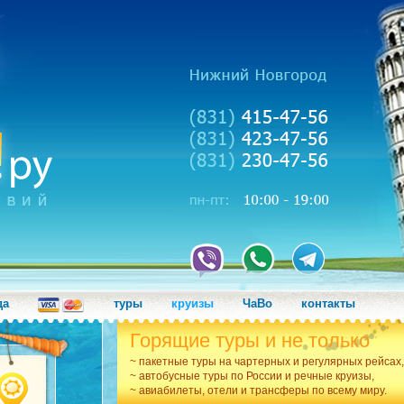
да
туры
круизы
ЧаВо
контакты
Горящие туры и не только
~ пакетные туры на чартерных и регулярных рейсах,
~ автобусные туры по России и речные круизы,
~ авиабилеты, отели и трансферы по всему миру.