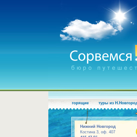
горящие
туры из Н.Новгоро
Нижний Новгород
Костина 3, оф. 407