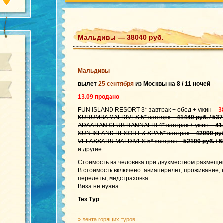
Мальдивы — 38040 руб.
Мальдивы
вылет
25 сентября
из Москвы на 8 / 11 ночей
13.09 продано
FUN ISLAND RESORT 3* завтрак + обед + ужин –
3
KURUMBA MALDIVES 5* завтарк –
41440 руб. / 537
ADAARAN CLUB RANNALHI 4* завтрак + ужин –
41
SUN ISLAND RESORT & SPA 5* завтрак –
42090 руб
VELASSARU MALDIVES 5* завтрак –
52100 руб. / 6
и другие
Стоимость на человека при двухместном размеще
В стоимость включено: авиаперелет, проживание,
перелеты, медстраховка.
Виза не нужна.
Тез Тур
»
лента горящих туров