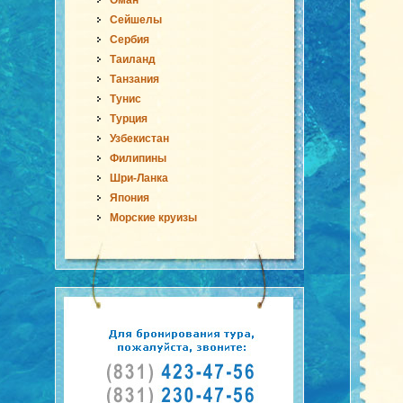
Оман
Сейшелы
Сербия
Таиланд
Танзания
Тунис
Турция
Узбекистан
Филипины
Шри-Ланка
Япония
Морские круизы