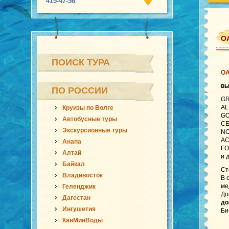
415-47-56
ОА
ПОИСК ТУРА
О
в
ПО РОССИИ
GR
AL
Круизы по Волге
GO
Автобусные туры
CE
Экскурсионные туры
NO
AC
Анапа
FO
Алтай
и 
Байкал
Ст
Владивосток
В 
ме
Геленджик
До
Дагестан
до
Ингушетия
Би
КавМинВоды