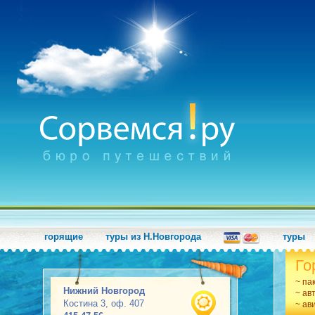
горящие
туры из Н.Новгорода
туры
Го
~ па
Нижний Новгород
~ ав
Костина 3, оф. 407
~ ав