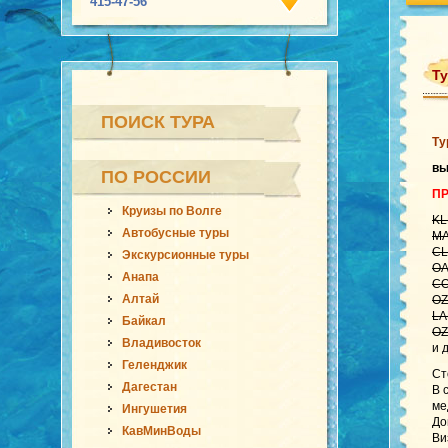
415-47-56
Ту
ПОИСК ТУРА
Ту
в
ПО РОССИИ
ПР
Круизы по Волге
KL
Автобусные туры
MA
CL
Экскурсионные туры
OA
Анапа
CO
Алтай
OZ
LA
Байкал
OZ
Владивосток
и 
Геленджик
Ст
Дагестан
В 
ме
Ингушетия
До
КавМинВоды
Ви