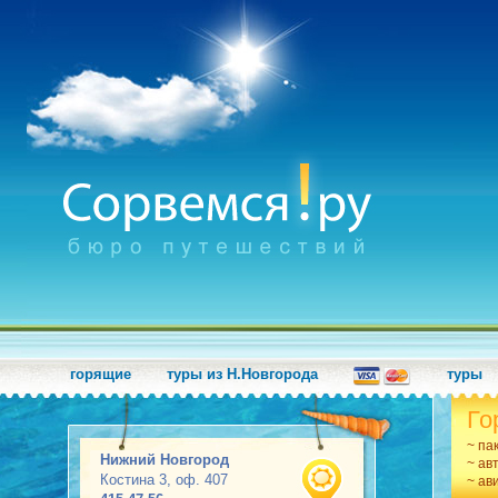
горящие
туры из Н.Новгорода
туры
Го
~ па
Нижний Новгород
~ ав
Костина 3, оф. 407
~ ав