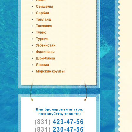
Оман
Сейшелы
Сербия
Таиланд
Танзания
Тунис
Турция
Узбекистан
Филипины
Шри-Ланка
Япония
Морские круизы