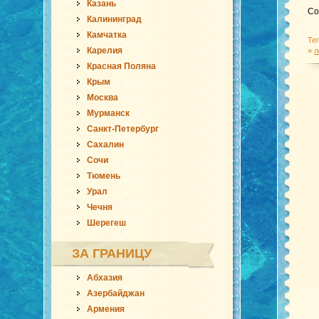
Казань
Co
Калининград
Камчатка
Те
Карелия
»
л
Красная Поляна
Крым
Москва
Мурманск
Санкт-Петербург
Сахалин
Сочи
Тюмень
Урал
Чечня
Шерегеш
ЗА ГРАНИЦУ
Абхазия
Азербайджан
Армения