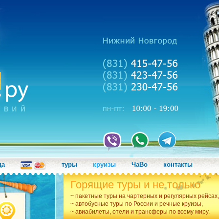
да
туры
круизы
ЧаВо
контакты
Горящие туры и не только
~ пакетные туры на чартерных и регулярных рейсах,
~ автобусные туры по России и речные круизы,
~ авиабилеты, отели и трансферы по всему миру.