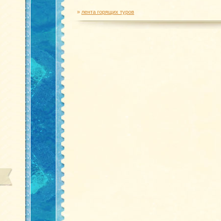
»
лента горящих туров