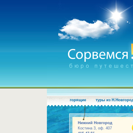
горящие
туры из Н.Новгоро
Нижний Новгород
Костина 3, оф. 407