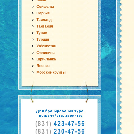
Оман
Сейшелы
Сербия
Таиланд
Танзания
Тунис
Турция
Узбекистан
Филипины
Шри-Ланка
Япония
Морские круизы