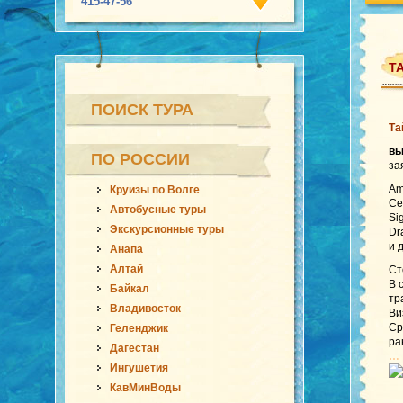
415-47-56
Т
ПОИСК ТУРА
Та
в
ПО РОССИИ
за
Am
Круизы по Волге
Ce
Автобусные туры
Si
Экскурсионные туры
Dr
и 
Анапа
Алтай
Ст
В 
Байкал
тр
Владивосток
Ви
Ср
Геленджик
ра
Дагестан
…
Ингушетия
КавМинВоды