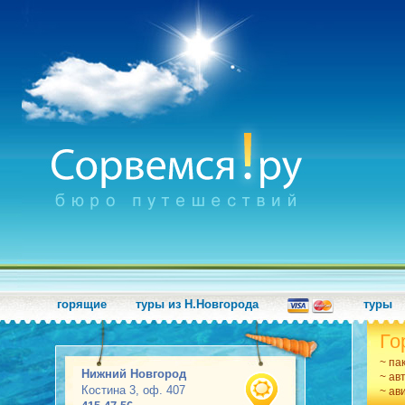
горящие
туры из Н.Новгорода
туры
Го
~ па
Нижний Новгород
~ ав
Костина 3, оф. 407
~ ав