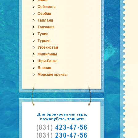
Оман
Сейшелы
Сербия
Таиланд
Танзания
Тунис
Турция
Узбекистан
Филипины
Шри-Ланка
Япония
Морские круизы