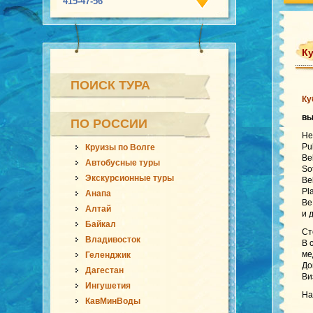
415-47-56
Ку
ПОИСК ТУРА
Ку
в
ПО РОССИИ
He
Pu
Круизы по Волге
Be
Автобусные туры
So
Экскурсионные туры
Be
Pl
Анапа
Be
Алтай
и 
Байкал
Ст
Владивосток
В 
ме
Геленджик
До
Дагестан
Ви
Ингушетия
На
КавМинВоды