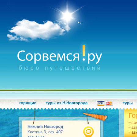
горящие
туры из Н.Новгорода
туры
Го
~ па
Нижний Новгород
~ ав
Костина 3, оф. 407
~ ав