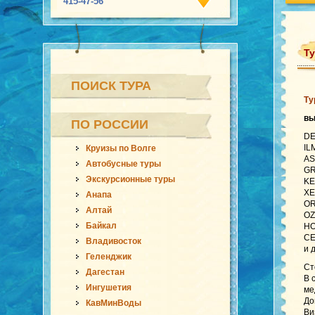
415-47-56
Ту
ПОИСК ТУРА
Ту
в
ПО РОССИИ
DE
IL
Круизы по Волге
AS
Автобусные туры
GR
Экскурсионные туры
KE
XE
Анапа
OR
Алтай
OZ
Байкал
HO
CE
Владивосток
и 
Геленджик
Ст
Дагестан
В 
Ингушетия
ме
До
КавМинВоды
Ви