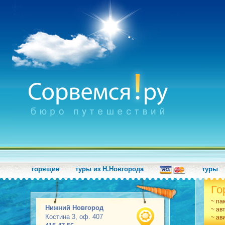
горящие
туры из Н.Новгорода
туры
Го
~ па
Нижний Новгород
~ ав
Костина 3, оф. 407
~ ав