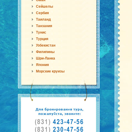
Оман
Сейшелы
Сербия
Таиланд
Танзания
Тунис
Турция
Узбекистан
Филипины
Шри-Ланка
Япония
Морские круизы