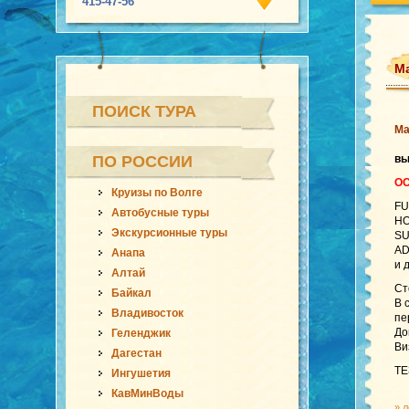
415-47-56
Ма
ПОИСК ТУРА
Ма
ПО РОССИИ
в
ОС
Круизы по Волге
FU
Автобусные туры
HO
Экскурсионные туры
SU
AD
Анапа
и 
Алтай
Ст
Байкал
В 
Владивосток
пе
До
Геленджик
Ви
Дагестан
ТЕ
Ингушетия
КавМинВоды
»
л