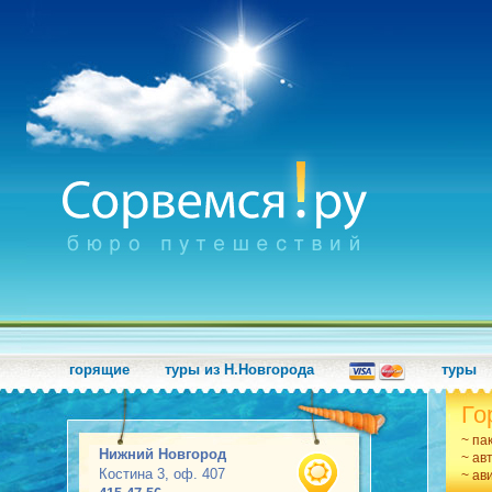
горящие
туры из Н.Новгорода
туры
Го
~ па
Нижний Новгород
~ ав
Костина 3, оф. 407
~ ав