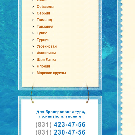
Оман
Сейшелы
Сербия
Таиланд
Танзания
Тунис
Турция
Узбекистан
Филипины
Шри-Ланка
Япония
Морские круизы