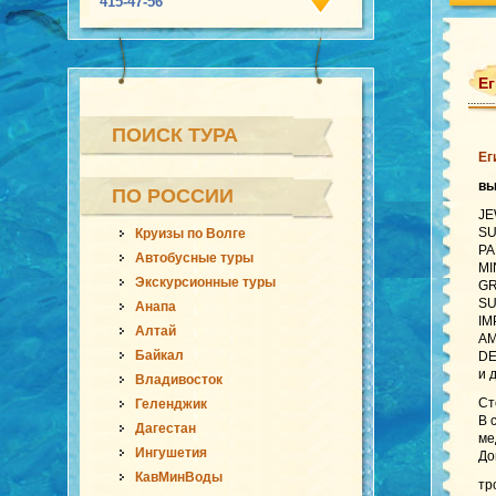
415-47-56
Ег
ПОИСК ТУРА
Ег
в
ПО РОССИИ
JE
SU
Круизы по Волге
PA
Автобусные туры
MI
Экскурсионные туры
GR
SU
Анапа
IM
Алтай
AM
Байкал
DE
и 
Владивосток
Ст
Геленджик
В 
Дагестан
ме
Ингушетия
До
КавМинВоды
тр