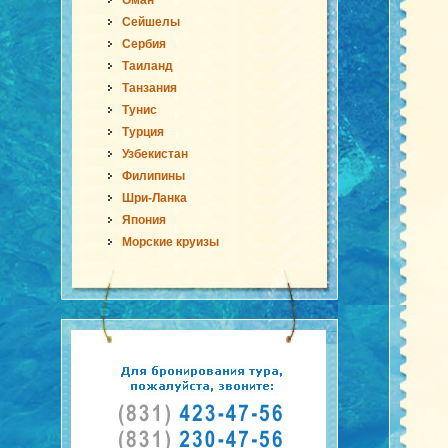
Оман
Сейшелы
Сербия
Таиланд
Танзания
Тунис
Турция
Узбекистан
Филипины
Шри-Ланка
Япония
Морские круизы