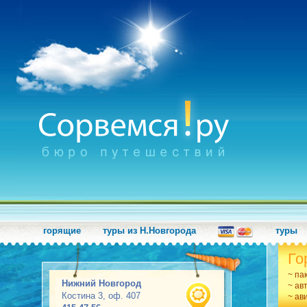
горящие
туры из Н.Новгорода
туры
Го
~ па
Нижний Новгород
~ ав
Костина 3, оф. 407
~ ав