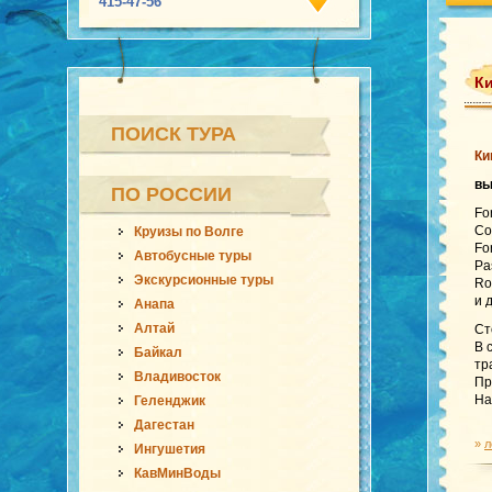
415-47-56
Ки
ПОИСК ТУРА
Ки
в
ПО РОССИИ
Fo
Co
Круизы по Волге
Fo
Автобусные туры
Pa
Экскурсионные туры
Ro
и 
Анапа
Алтай
Ст
В 
Байкал
тр
Владивосток
Пр
На
Геленджик
Дагестан
»
л
Ингушетия
КавМинВоды