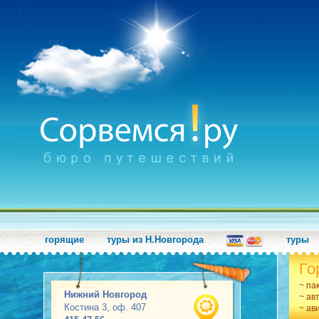
горящие
туры из Н.Новгорода
туры
Го
~ па
Нижний Новгород
~ ав
Костина 3, оф. 407
~ ав