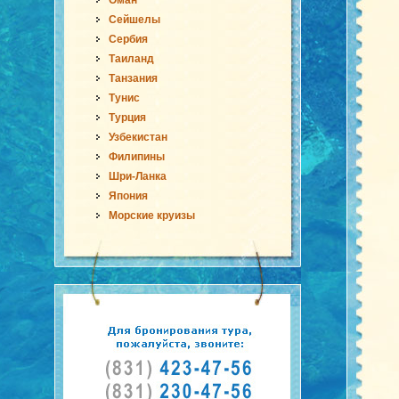
Оман
Сейшелы
Сербия
Таиланд
Танзания
Тунис
Турция
Узбекистан
Филипины
Шри-Ланка
Япония
Морские круизы