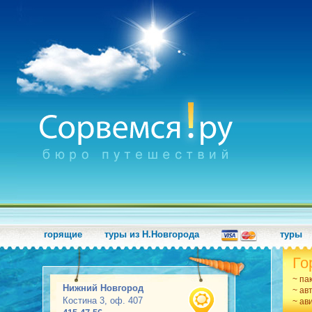
горящие
туры из Н.Новгорода
туры
Го
~ па
Нижний Новгород
~ ав
Костина 3, оф. 407
~ ав