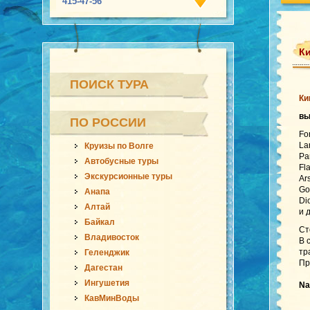
415-47-56
Ки
ПОИСК ТУРА
Ки
вы
ПО РОССИИ
Fo
La
Круизы по Волге
Pa
Автобусные туры
Fl
Экскурсионные туры
Ar
Go
Анапа
Di
Алтай
и 
Байкал
Ст
Владивосток
В 
тр
Геленджик
Пр
Дагестан
Ингушетия
Na
КавМинВоды