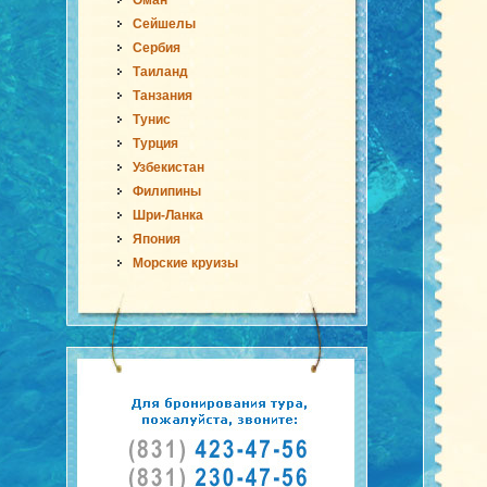
Оман
Сейшелы
Сербия
Таиланд
Танзания
Тунис
Турция
Узбекистан
Филипины
Шри-Ланка
Япония
Морские круизы