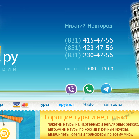
да
туры
круизы
ЧаВо
контакты
Горящие туры и не только
~ пакетные туры на чартерных и регулярных рейсах,
~ автобусные туры по России и речные круизы,
~ авиабилеты, отели и трансферы по всему миру.