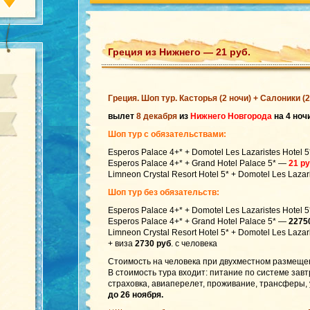
Греция из Нижнего — 21 руб.
Греция. Шоп тур. Касторья (2 ночи) + Салоники (2
вылет
8 декабря
из
Нижнего Новгорода
на 4 ноч
Шоп тур с обязательствами:
Esperos Palace 4+* + Domotel Les Lazaristes Hotel 
Esperos Palace 4+* + Grand Hotel Palace 5* —
21 ру
Limneon Crystal Resort Hotel 5* + Domotel Les Lazar
Шоп тур без обязательств:
Esperos Palace 4+* + Domotel Les Lazaristes Hotel 
Esperos Palace 4+* + Grand Hotel Palace 5* —
2275
Limneon Crystal Resort Hotel 5* + Domotel Les Lazar
+ виза
2730 руб
. с человека
Стоимость на человека при двухместном размеще
В стоимость тура входит: питание по системе завт
страховка, авиаперелет, проживание, трансферы, 
до 26 ноября.