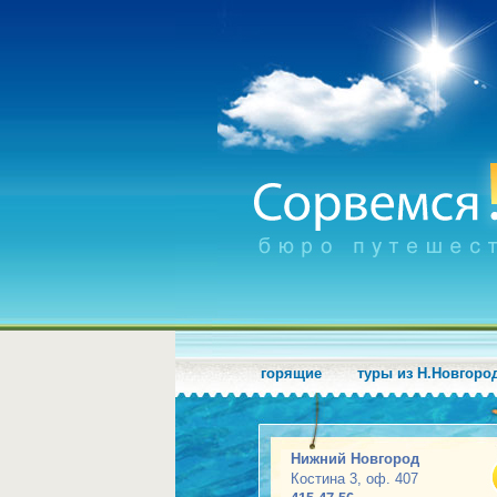
горящие
туры из Н.Новгоро
Нижний Новгород
Костина 3, оф. 407