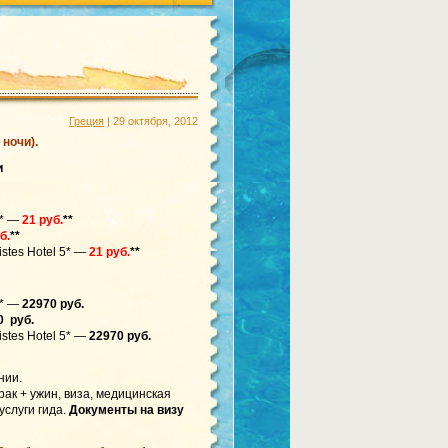
Греция
| 29 октября, 2012
 ночи).
и
5* —
21 руб.
**
б.
**
istes Hotel 5* —
21 руб.
**
5* —
22970 руб.
0 руб.
istes Hotel 5* —
22970 руб.
нии.
рак + ужин, виза, медицинская
услуги гида.
Документы на визу