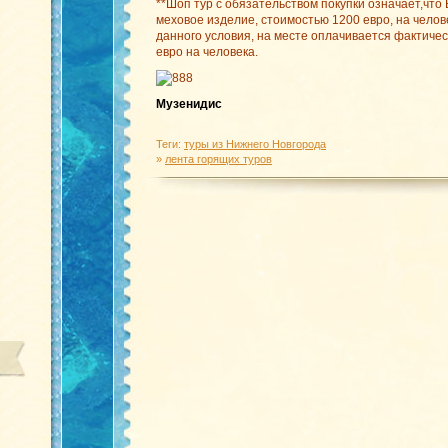
**Шоп тур с обязательством покупки означает,что
меховое изделие, стоимостью 1200 евро, на челов
данного условия, на месте оплачивается фактичес
евро на человека.
Музенидис
Теги:
туры из Нижнего Новгорода
»
лента горящих туров