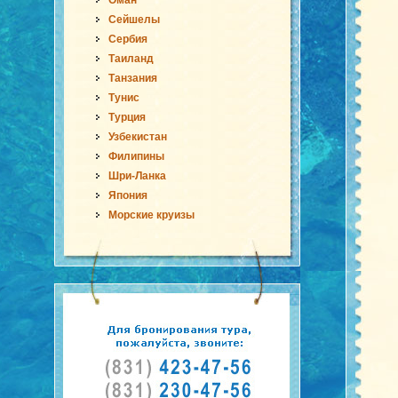
Оман
Сейшелы
Сербия
Таиланд
Танзания
Тунис
Турция
Узбекистан
Филипины
Шри-Ланка
Япония
Морские круизы