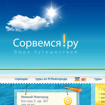
горящие
туры из Н.Новгорода
туры
Го
~ па
Нижний Новгород
~ ав
Костина 3, оф. 407
~ ав