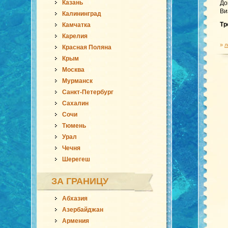
Казань
До
Ви
Калининград
Тр
Камчатка
Карелия
»
л
Красная Поляна
Крым
Москва
Мурманск
Санкт-Петербург
Сахалин
Сочи
Тюмень
Урал
Чечня
Шерегеш
ЗА ГРАНИЦУ
Абхазия
Азербайджан
Армения