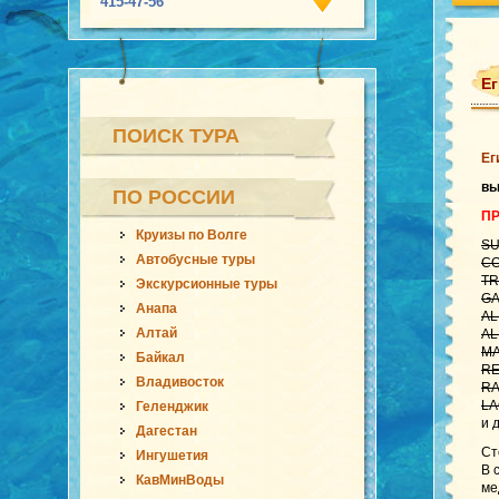
415-47-56
Ег
ПОИСК ТУРА
Ег
в
ПО РОССИИ
ПР
Круизы по Волге
SU
Автобусные туры
CO
TR
Экскурсионные туры
GA
Анапа
AL
Алтай
AL
MA
Байкал
RE
Владивосток
RA
LA
Геленджик
и 
Дагестан
Ст
Ингушетия
В 
КавМинВоды
ме