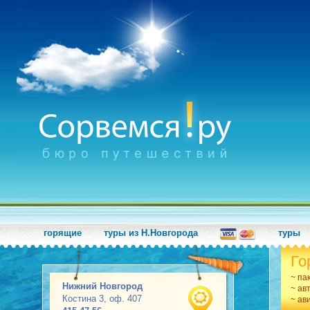
горящие
туры из Н.Новгорода
туры
Го
~ па
Нижний Новгород
~ ав
Костина 3, оф. 407
~ ав