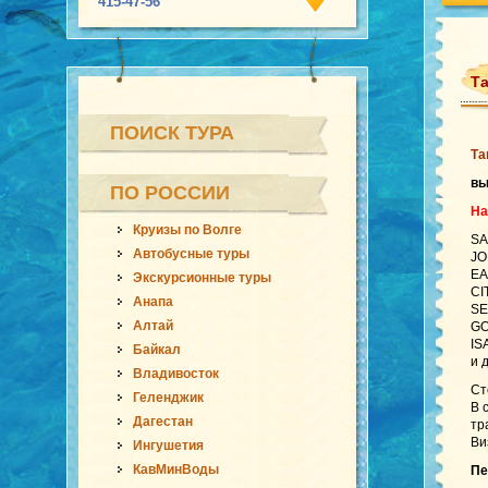
415-47-56
Та
ПОИСК ТУРА
Та
в
ПО РОССИИ
На
Круизы по Волге
SA
Автобусные туры
JO
EA
Экскурсионные туры
CI
Анапа
SE
Алтай
GO
IS
Байкал
и 
Владивосток
Ст
Геленджик
В 
Дагестан
тр
Ви
Ингушетия
КавМинВоды
Пе