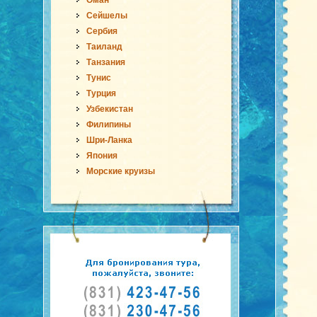
Оман
Сейшелы
Сербия
Таиланд
Танзания
Тунис
Турция
Узбекистан
Филипины
Шри-Ланка
Япония
Морские круизы