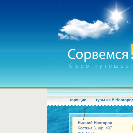
горящие
туры из Н.Новгоро
Нижний Новгород
Костина 3, оф. 407