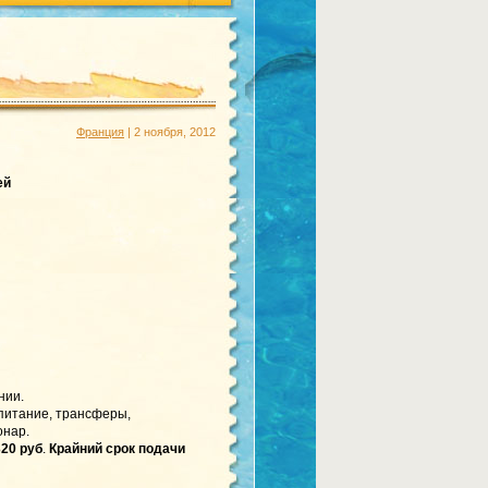
Франция
| 2 ноября, 2012
ей
нии.
 питание, трансферы,
онар.
20 руб
.
Крайний срок подачи