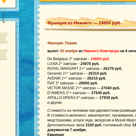
Франция из Нижнего — 24600 руб.
Франция. Париж.
вылет
30 ноября
из
Нижнего Новгорода
на 6 ноч
De Belgique 2* завтрак –
24600 руб.
LUXIA 2* завтрак –
24970 руб.
ROYAL MANSART 2+* завтрак –
26170 руб.
Gerando 2+* завтрак —
26310 руб.
AVENIR 2+* завтрак —
26210 руб.
FIAT 2* завтрак —
26600 руб.
VICTOR MASSE 2+* завтрак —
27040 руб.
D’AMIENS 2*+ завтрак —
27640 руб.
APOLLO OPERA 3* завтрак —
27930 руб.
и другие
Стоимость на человека при двухместном размеще
В стоимость включено: авиаперелет, проживание,
медстраховка, услуги гида, экскурсия в Музей Фраг
Дополнительно: виза
3320 руб
, топливный сбор
33
документов 7 ноября.
Европорт