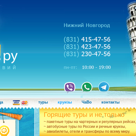
да
туры
круизы
ЧаВо
контакты
Горящие туры и не только
~ пакетные туры на чартерных и регулярных рейсах,
~ автобусные туры по России и речные круизы,
~ авиабилеты, отели и трансферы по всему миру.